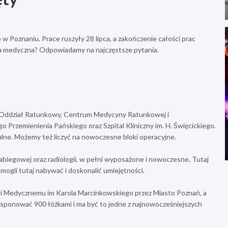
Poznaniu. Prace ruszyły 28 lipca, a zakończenie całości prac
ka medyczna? Odpowiadamy na najczęstsze pytania.
y Oddział Ratunkowy, Centrum Medycyny Ratunkowej i
go Przemienienia Pańskiego oraz Szpital Kliniczny im. H. Święcickiego.
lne. Możemy też liczyć na nowoczesne bloki operacyjne.
abiegowej oraz radiologii, w pełni wyposażone i nowoczesne. Tutaj
ą mogli tutaj nabywać i doskonalić umiejętności.
i Medycznemu im Karola Marcinkowskiego przez Miasto Poznań, a
ysponować 900 łóżkami i ma być to jedne z najnowocześniejszych