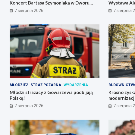
Koncert Bartasa Szymoniaka w Dworu
Wystawa Ald
Skrzynki
7 sierpnia 2026
7 sierpnia 
MŁODZIEŻ
STRAŻ POŻARNA
WYDARZENIA
BUDOWNICTW
Młodzi strażacy z Gowarzewa podbijają
Krosno zyska
Polskę!
modernizacji 
7 sierpnia 2026
7 sierpnia 