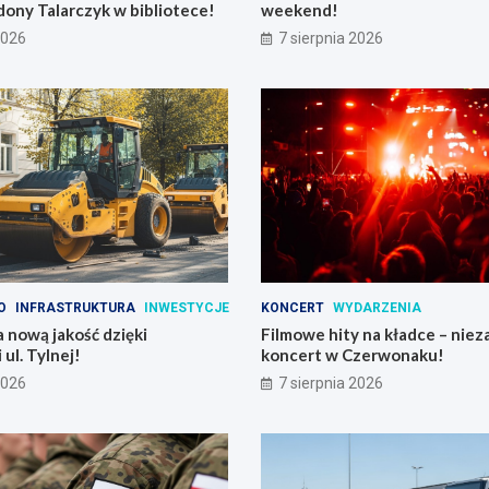
ony Talarczyk w bibliotece!
weekend!
2026
7 sierpnia 2026
O
INFRASTRUKTURA
INWESTYCJE
KONCERT
WYDARZENIA
 nową jakość dzięki
Filmowe hity na kładce – nie
ul. Tylnej!
koncert w Czerwonaku!
2026
7 sierpnia 2026