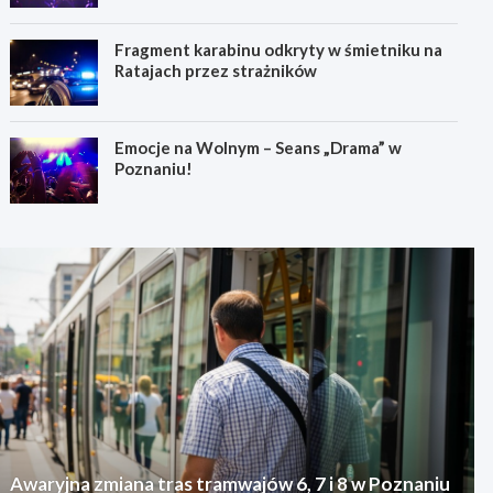
Fragment karabinu odkryty w śmietniku na
Ratajach przez strażników
Emocje na Wolnym – Seans „Drama” w
Poznaniu!
Awaryjna zmiana tras tramwajów 6, 7 i 8 w Poznaniu