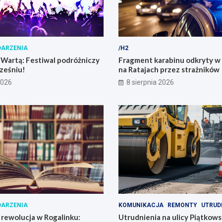
ARZENIA
/H2
 Wartą: Festiwal podróżniczy
Fragment karabinu odkryty w
ześniu!
na Ratajach przez strażników
2026
8 sierpnia 2026
ARZENIA
KOMUNIKACJA
REMONTY
UTRUD
rewolucja w Rogalinku:
Utrudnienia na ulicy Piątkows