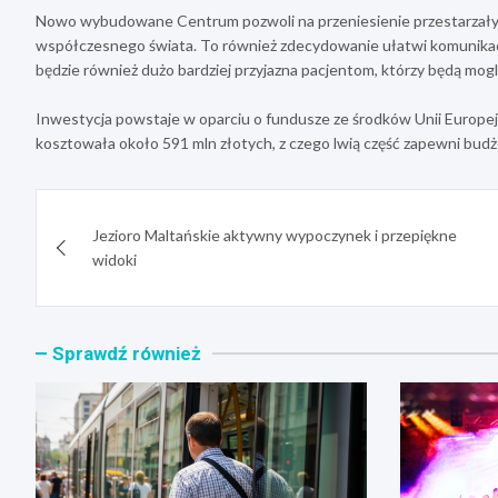
Nowo wybudowane Centrum pozwoli na przeniesienie przestarzałyc
współczesnego świata. To również zdecydowanie ułatwi komunikac
będzie również dużo bardziej przyjazna pacjentom, którzy będą mogli
Inwestycja powstaje w oparciu o fundusze ze środków Unii Europej
kosztowała około 591 mln złotych, z czego lwią część zapewni bud
Nawigacja
Jezioro Maltańskie aktywny wypoczynek i przepiękne
wpisu
widoki
Sprawdź również