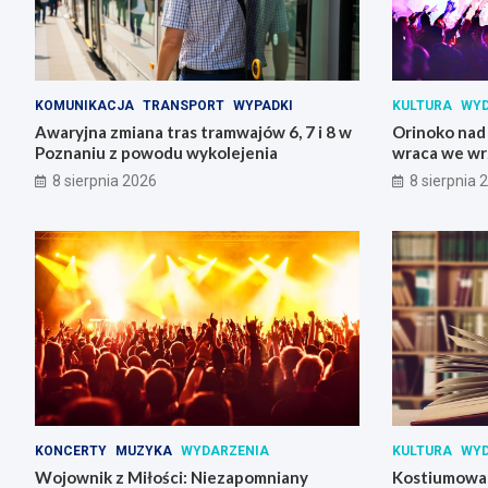
KOMUNIKACJA
TRANSPORT
WYPADKI
KULTURA
WYD
Awaryjna zmiana tras tramwajów 6, 7 i 8 w
Orinoko nad
Poznaniu z powodu wykolejenia
wraca we wr
8 sierpnia 2026
8 sierpnia 
KONCERTY
MUZYKA
WYDARZENIA
KULTURA
WYD
Wojownik z Miłości: Niezapomniany
Kostiumowa 