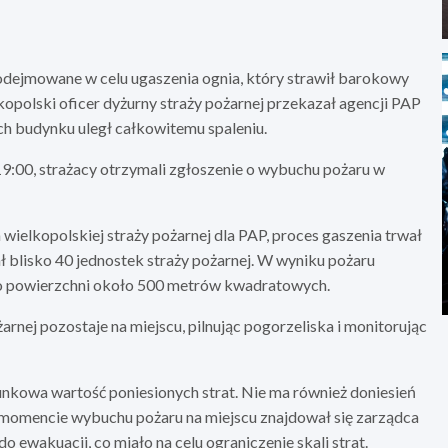
 podejmowane w celu ugaszenia ognia, który strawił barokowy
opolski oficer dyżurny straży pożarnej przekazał agencji PAP
ch budynku uległ całkowitemu spaleniu.
19:00, strażacy otrzymali zgłoszenie o wybuchu pożaru w
wielkopolskiej straży pożarnej dla PAP, proces gaszenia trwał
ał blisko 40 jednostek straży pożarnej. W wyniku pożaru
r o powierzchni około 500 metrów kwadratowych.
arnej pozostaje na miejscu, pilnując pogorzeliska i monitorując
unkowa wartość poniesionych strat. Nie ma również doniesień
w momencie wybuchu pożaru na miejscu znajdował się zarządca
ewakuacji, co miało na celu ograniczenie skali strat.