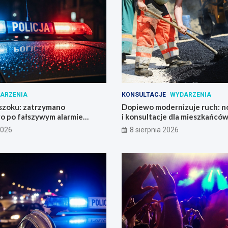
ARZENIA
KONSULTACJE
WYDARZENIA
szoku: zatrzymano
Dopiewo modernizuje ruch: n
o po fałszywym alarmie
i konsultacje dla mieszkańców
 stacji benzynowej
2026
8 sierpnia 2026