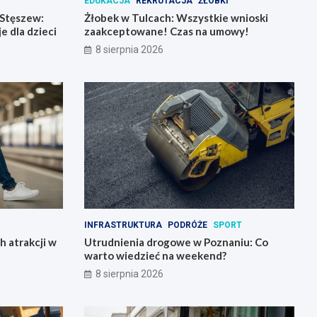
EDUKACJA
REKRUTACJA
ŻŁOBKI
 Stęszew:
Żłobek w Tulcach: Wszystkie wnioski
e dla dzieci
zaakceptowane! Czas na umowy!
8 sierpnia 2026
INFRASTRUKTURA
PODRÓŻE
SPORT
h atrakcji w
Utrudnienia drogowe w Poznaniu: Co
warto wiedzieć na weekend?
8 sierpnia 2026