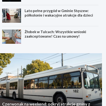
Lato pełne przygód w Gminie Stęszew:
półkolonie i wakacyjne atrakcje dla dzieci
Żłobek w Tulcach: Wszystkie wnioski
zaakceptowane! Czas na umowy!
Czerwonak na weekend: odkryj atrakcje gminy z