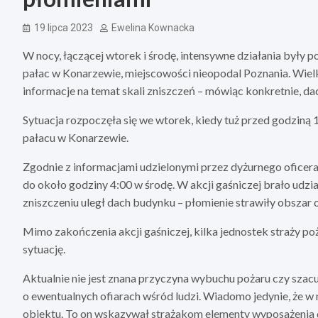
19 lipca 2023
Ewelina Kownacka
W nocy, łączącej wtorek i środę, intensywne działania były
pałac w Konarzewie, miejscowości nieopodal Poznania. Wielk
informacje na temat skali zniszczeń – mówiąc konkretnie, da
Sytuacja rozpoczęła się we wtorek, kiedy tuż przed godziną 
pałacu w Konarzewie.
Zgodnie z informacjami udzielonymi przez dyżurnego oficera 
do około godziny 4:00 w środę. W akcji gaśniczej brało udzi
zniszczeniu uległ dach budynku – płomienie strawiły obsza
Mimo zakończenia akcji gaśniczej, kilka jednostek straży poż
sytuację.
Aktualnie nie jest znana przyczyna wybuchu pożaru czy szac
o ewentualnych ofiarach wśród ludzi. Wiadomo jedynie, że 
obiektu. To on wskazywał strażakom elementy wyposażenia do 