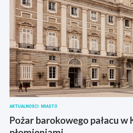
AKTUALNOŚCI
MIASTO
Pożar barokowego pałacu w K
płomieniami