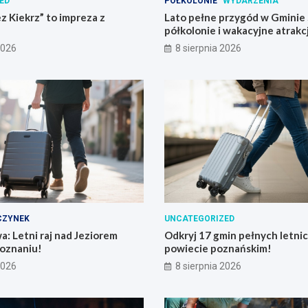
ED
PÓŁKOLONIE
WYDARZENIA
 Kiekrz” to impreza z
Lato pełne przygód w Gminie
półkolonie i wakacyjne atrakcj
2026
8 sierpnia 2026
ZYNEK
UNCATEGORIZED
a: Letni raj nad Jeziorem
Odkryj 17 gmin pełnych letnic
Poznaniu!
powiecie poznańskim!
2026
8 sierpnia 2026