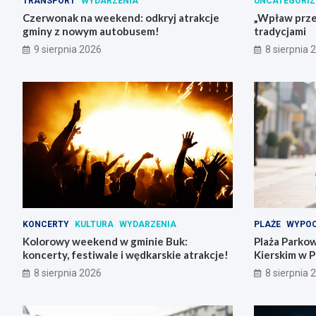
TRANSPORT
WYDARZENIA
UNCATEGORIZ
Czerwonak na weekend: odkryj atrakcje
„Wpław przez
gminy z nowym autobusem!
tradycjami
9 sierpnia 2026
8 sierpnia 
KONCERTY
KULTURA
WYDARZENIA
PLAŻE
WYPOC
Kolorowy weekend w gminie Buk:
Plaża Parkow
koncerty, festiwale i wędkarskie atrakcje!
Kierskim w 
8 sierpnia 2026
8 sierpnia 