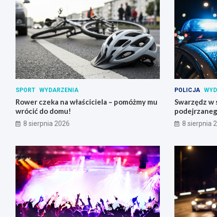
SPORT
WYDARZENIA
POLICJA
WYD
Rower czeka na właściciela – pomóżmy mu
Swarzędz w 
wrócić do domu!
podejrzaneg
bombowym na
8 sierpnia 2026
8 sierpnia 