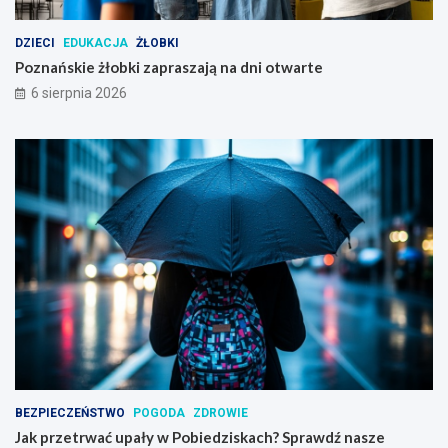
k
i
DZIECI
EDUKACJA
ŻŁOBKI
m
Poznańskie żłobki zapraszają na dni otwarte
6 sierpnia 2026
BEZPIECZEŃSTWO
POGODA
ZDROWIE
Jak przetrwać upały w Pobiedziskach? Sprawdź nasze