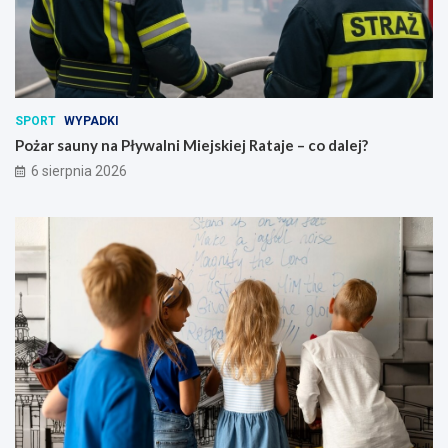
u
–
u
c
d
o
z
d
i
a
e
l
c
e
SPORT
WYPADKI
i
j
Pożar sauny na Pływalni Miejskiej Rataje – co dalej?
w
?
6 sierpnia 2026
p
o
w
i
e
c
i
e
p
o
z
n
a
ń
s