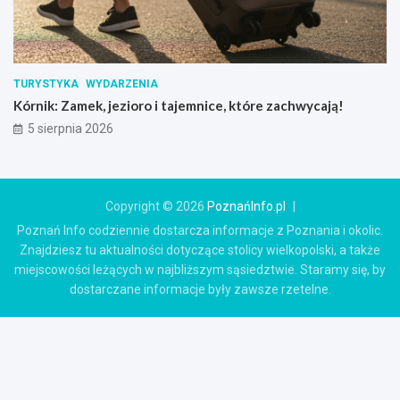
TURYSTYKA
WYDARZENIA
Kórnik: Zamek, jezioro i tajemnice, które zachwycają!
5 sierpnia 2026
Copyright © 2026
PoznańInfo.pl
Poznań Info codziennie dostarcza informacje z Poznania i okolic.
Znajdziesz tu aktualności dotyczące stolicy wielkopolski, a także
miejscowości leżących w najbliższym sąsiedztwie. Staramy się, by
dostarczane informacje były zawsze rzetelne.