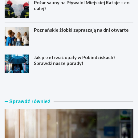
Pożar sauny na Pływalni Miejskiej Rataje – co
dalej?
Poznańskie żłobki zapraszają na dni otwarte
Jak przetrwać upały w Pobiedziskach?
Sprawdź nasze porady!
N
P
o
o
w
ż
a
a
t
r
Sprawdź również
o
s
r
a
s
u
k
n
i
y
p
n
r
a