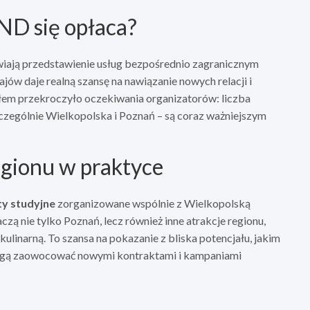
D się opłaca?
wiają przedstawienie usług bezpośrednio zagranicznym
ów daje realną szansę na nawiązanie nowych relacji i
łem przekroczyło oczekiwania organizatorów: liczba
zczególnie Wielkopolska i Poznań – są coraz ważniejszym
egionu w praktyce
ty studyjne
zorganizowane wspólnie z Wielkopolską
zą nie tylko Poznań, lecz również inne atrakcje regionu,
 kulinarną. To szansa na pokazanie z bliska potencjału, jakim
mogą zaowocować nowymi kontraktami i kampaniami