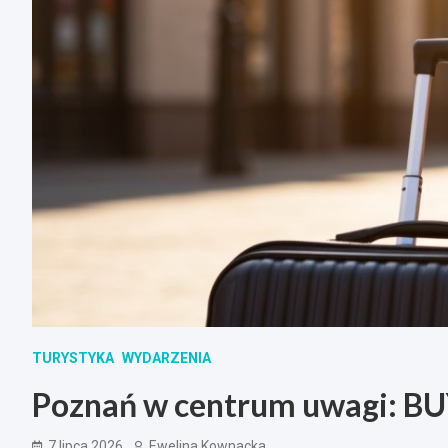
TURYSTYKA
WYDARZENIA
Poznań w centrum uwagi: B
7 lipca 2026
Ewelina Kownacka