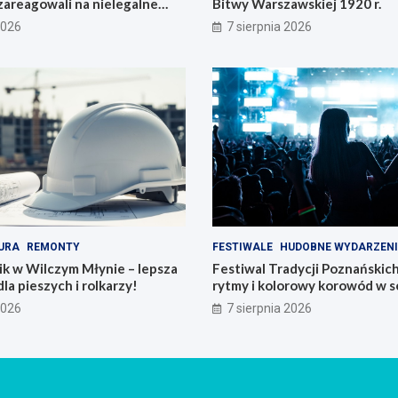
zareagowali na nielegalne
Bitwy Warszawskiej 1920 r.
2026
7 sierpnia 2026
URA
REMONTY
FESTIWALE
HUDOBNE WYDARZEN
k w Wilczym Młynie – lepsza
Festiwal Tradycji Poznańskic
dla pieszych i rolkarzy!
rytmy i kolorowy korowód w s
Poznania
2026
7 sierpnia 2026