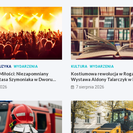
UZYKA
WYDARZENIA
KULTURA
WYDARZENIA
Miłości: Niezapomniany
Kostiumowa rewolucja w Roga
tasa Szymoniaka w Dworu
Wystawa Aldony Talarczyk w 
2026
7 sierpnia 2026