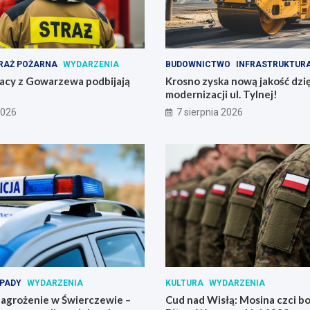
RAŻ POŻARNA
WYDARZENIA
BUDOWNICTWO
INFRASTRUKTUR
żacy z Gowarzewa podbijają
Krosno zyska nową jakość dzię
modernizacji ul. Tylnej!
2026
7 sierpnia 2026
PADY
WYDARZENIA
KULTURA
WYDARZENIA
agrożenie w Świerczewie –
Cud nad Wisłą: Mosina czci 