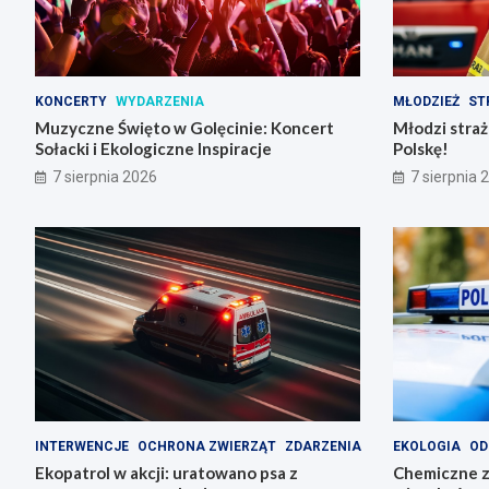
KONCERTY
WYDARZENIA
MŁODZIEŻ
ST
Muzyczne Święto w Golęcinie: Koncert
Młodzi stra
Sołacki i Ekologiczne Inspiracje
Polskę!
7 sierpnia 2026
7 sierpnia 
INTERWENCJE
OCHRONA ZWIERZĄT
ZDARZENIA
EKOLOGIA
OD
Ekopatrol w akcji: uratowano psa z
Chemiczne z