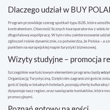
Dlaczego udział w BUY POLAN
Program przewiduje szereg spotkań typu B2B, które umożli
kontrahentom. Obecność licznych touroperatorów z wielu kraj
długofalową współpracę. W tym roku zainteresowanie udzia
zgłoszeń rośnie dynamicznie, co potwierdza, że Polska – a s
punktem na europejskiej mapie turystyki biznesowej.
Wizyty studyjne – promocja r
Szczególnie wartościowym elementem programu będą
wizy
Organizacją Turystyczną. Dzięki nim zagraniczni goście zobac
gościć będą w lokalnych hotelach, poznają ofertę kulturalną i
dysponuje nasz region, oraz nawiązanie kontaktów, które 
promocyjnymi.
Poznań gotowy na gości