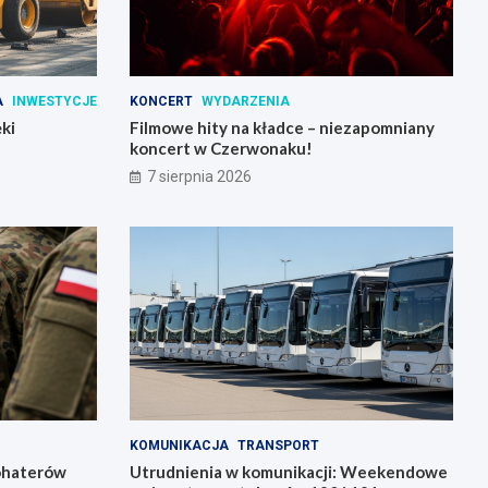
A
INWESTYCJE
KONCERT
WYDARZENIA
ki
Filmowe hity na kładce – niezapomniany
koncert w Czerwonaku!
7 sierpnia 2026
KOMUNIKACJA
TRANSPORT
bohaterów
Utrudnienia w komunikacji: Weekendowe