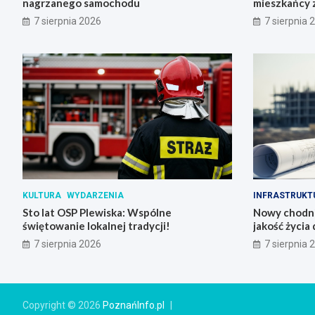
nagrzanego samochodu
mieszkańcy 
odpady
7 sierpnia 2026
7 sierpnia 
KULTURA
WYDARZENIA
INFRASTRUKT
Sto lat OSP Plewiska: Wspólne
Nowy chodni
świętowanie lokalnej tradycji!
jakość życia 
7 sierpnia 2026
7 sierpnia 
Copyright © 2026
PoznańInfo.pl