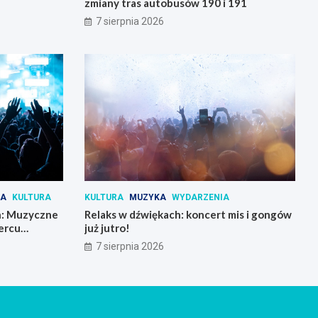
zmiany tras autobusów 190 i 191
7 sierpnia 2026
IA
KULTURA
KULTURA
MUZYKA
WYDARZENIA
h: Muzyczne
Relaks w dźwiękach: koncert mis i gongów
ercu
już jutro!
7 sierpnia 2026