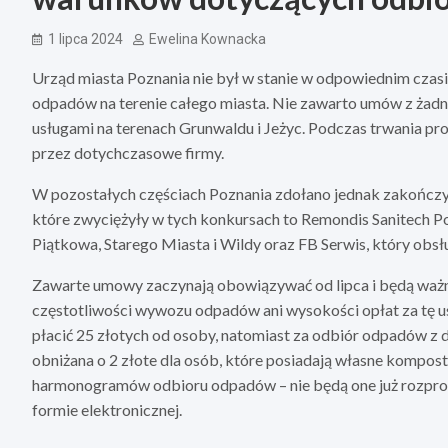
1 lipca 2024
Ewelina Kownacka
Urząd miasta Poznania nie był w stanie w odpowiednim czas
odpadów na terenie całego miasta. Nie zawarto umów z żadn
usługami na terenach Grunwaldu i Jeżyc. Podczas trwania 
przez dotychczasowe firmy.
W pozostałych częściach Poznania zdołano jednak zakończy
które zwyciężyły w tych konkursach to Remondis Sanitech Po
Piątkowa, Starego Miasta i Wildy oraz FB Serwis, który obs
Zawarte umowy zaczynają obowiązywać od lipca i będą ważne 
częstotliwości wywozu odpadów ani wysokości opłat za tę 
płacić 25 złotych od osoby, natomiast za odbiór odpadów z 
obniżana o 2 złote dla osób, które posiadają własne kompost
harmonogramów odbioru odpadów – nie będą one już rozprow
formie elektronicznej.