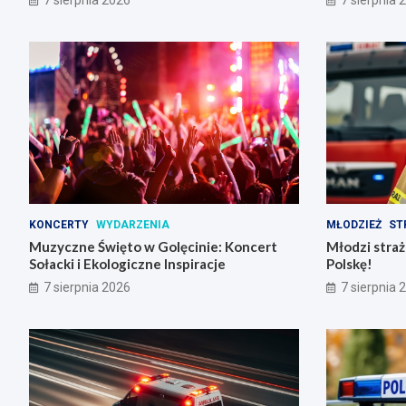
7 sierpnia 2026
7 sierpnia 
KONCERTY
WYDARZENIA
MŁODZIEŻ
ST
Muzyczne Święto w Golęcinie: Koncert
Młodzi stra
Sołacki i Ekologiczne Inspiracje
Polskę!
7 sierpnia 2026
7 sierpnia 