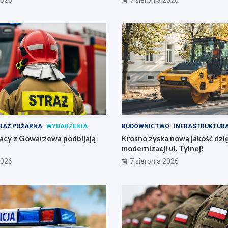
2026
7 sierpnia 2026
RAŻ POŻARNA
WYDARZENIA
BUDOWNICTWO
INFRASTRUKTUR
żacy z Gowarzewa podbijają
Krosno zyska nową jakość dzię
modernizacji ul. Tylnej!
2026
7 sierpnia 2026