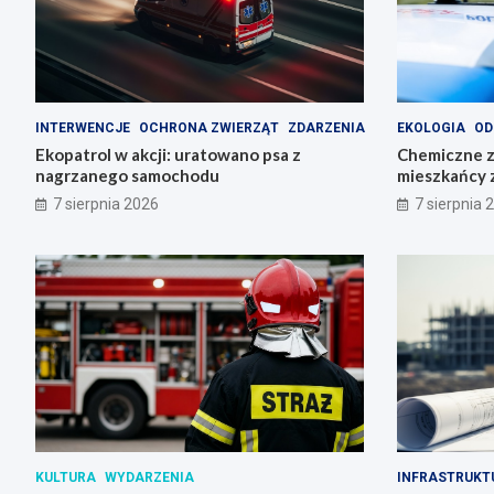
INTERWENCJE
OCHRONA ZWIERZĄT
ZDARZENIA
EKOLOGIA
OD
Ekopatrol w akcji: uratowano psa z
Chemiczne z
nagrzanego samochodu
mieszkańcy 
odpady
7 sierpnia 2026
7 sierpnia 
KULTURA
WYDARZENIA
INFRASTRUKT