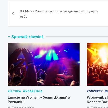
Nawigacja
XX Marsz Równości w Poznaniu zgromadził 5 tysięcy
wpisu
osób
Sprawdź również
KULTURA
WYDARZENIA
KONCERTY
M
Emocje na Wolnym – Seans „Drama” w
Wojownik z 
Poznaniu!
Koncert Bar
Skrzynki