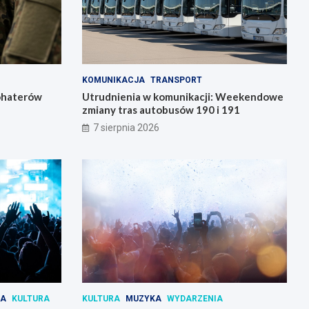
KOMUNIKACJA
TRANSPORT
bohaterów
Utrudnienia w komunikacji: Weekendowe
zmiany tras autobusów 190 i 191
7 sierpnia 2026
IA
KULTURA
KULTURA
MUZYKA
WYDARZENIA