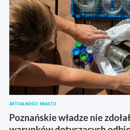
AKTUALNOŚCI
MIASTO
Poznańskie władze nie zdołał
warunków dotyczących odbi