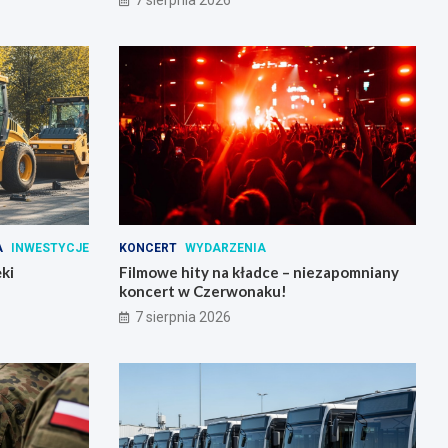
7 sierpnia 2026
A
INWESTYCJE
KONCERT
WYDARZENIA
ki
Filmowe hity na kładce – niezapomniany
koncert w Czerwonaku!
7 sierpnia 2026