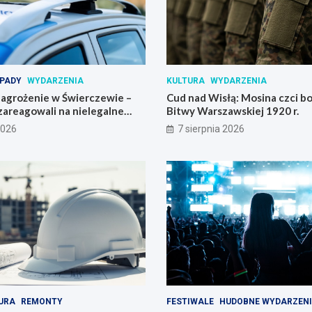
PADY
WYDARZENIA
KULTURA
WYDARZENIA
agrożenie w Świerczewie –
Cud nad Wisłą: Mosina czci 
zareagowali na nielegalne
Bitwy Warszawskiej 1920 r.
2026
7 sierpnia 2026
URA
REMONTY
FESTIWALE
HUDOBNE WYDARZEN