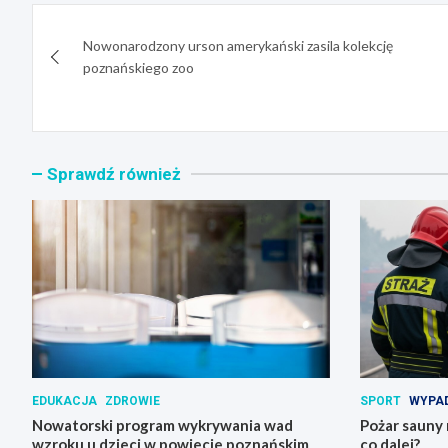
Nawigacja
Nowonarodzony urson amerykański zasila kolekcję
wpisu
poznańskiego zoo
Sprawdź również
EDUKACJA
ZDROWIE
SPORT
WYPAD
Nowatorski program wykrywania wad
Pożar sauny 
wzroku u dzieci w powiecie poznańskim
co dalej?