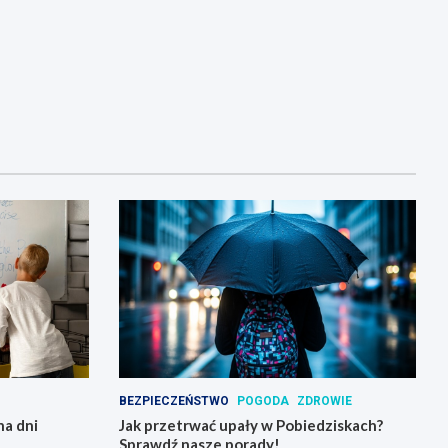
BEZPIECZEŃSTWO
POGODA
ZDROWIE
na dni
Jak przetrwać upały w Pobiedziskach?
Sprawdź nasze porady!