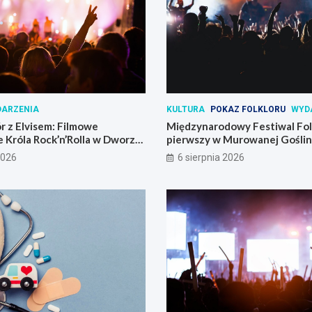
ARZENIA
KULTURA
POKAZ FOLKLORU
WYD
r z Elvisem: Filmowe
Międzynarodowy Festiwal Folk
 Króla Rock’n’Rolla w Dworze
pierwszy w Murowanej Goślin
2026
6 sierpnia 2026