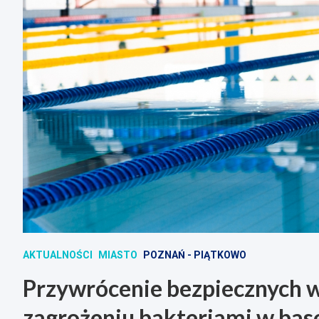
AKTUALNOŚCI
MIASTO
POZNAŃ - PIĄTKOWO
Przywrócenie bezpiecznych w
zagrożeniu bakteriami w bas