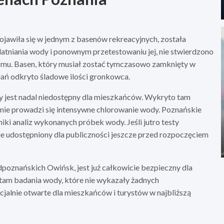
ojawiła się w jednym z basenów rekreacyjnych, została
tniania wody i ponownym przetestowaniu jej, nie stwierdzono
izmu. Basen, który musiał zostać tymczasowo zamknięty w
ań odkryto śladowe ilości gronkowca.
y jest nadal niedostępny dla mieszkańców. Wykryto tam
ie prowadzi się intensywne chlorowanie wody. Poznańskie
niki analiz wykonanych próbek wody. Jeśli jutro testy
ie udostępniony dla publiczności jeszcze przed rozpoczęciem
dpoznańskich Owińsk, jest już całkowicie bezpieczny dla
am badania wody, które nie wykazały żadnych
icjalnie otwarte dla mieszkańców i turystów w najbliższą