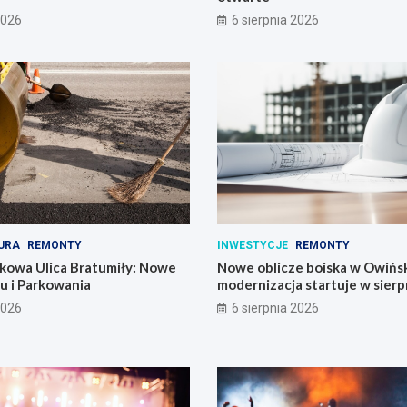
2026
6 sierpnia 2026
URA
REMONTY
INWESTYCJE
REMONTY
kowa Ulica Bratumiły: Nowe
Nowe oblicze boiska w Owińs
u i Parkowania
modernizacja startuje w sierp
2026
6 sierpnia 2026