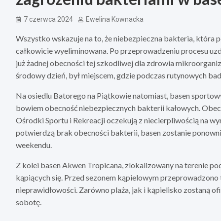
7 czerwca 2024
Ewelina Kownacka
Wszystko wskazuje na to, że niebezpieczna bakteria, która p
całkowicie wyeliminowana. Po przeprowadzeniu procesu uzda
już żadnej obecności tej szkodliwej dla zdrowia mikroorgan
środowy dzień, był miejscem, gdzie podczas rutynowych bad
Na osiedlu Batorego na Piątkowie natomiast, basen sportow
bowiem obecność niebezpiecznych bakterii kałowych. Obecn
Ośrodki Sportu i Rekreacji oczekują z niecierpliwością na wy
potwierdzą brak obecności bakterii, basen zostanie ponown
weekendu.
Z kolei basen Akwen Tropicana, zlokalizowany na terenie po
kąpiących się. Przed sezonem kąpielowym przeprowadzono t
nieprawidłowości. Zarówno plaża, jak i kąpielisko zostaną of
sobotę.