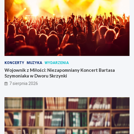
z
K
n
o
a
n
n
c
i
e
u
r
!
t
B
a
r
t
KONCERTY
MUZYKA
WYDARZENIA
a
Wojownik z Miłości: Niezapomniany Koncert Bartasa
s
Szymoniaka w Dworu Skrzynki
a
7 sierpnia 2026
S
z
y
m
o
n
i
a
k