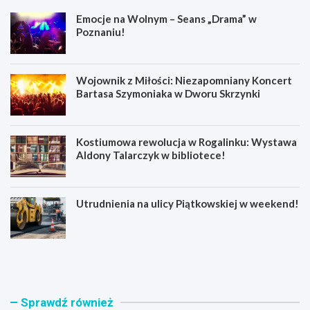
Emocje na Wolnym – Seans „Drama” w
Poznaniu!
Wojownik z Miłości: Niezapomniany Koncert
Bartasa Szymoniaka w Dworu Skrzynki
Kostiumowa rewolucja w Rogalinku: Wystawa
Aldony Talarczyk w bibliotece!
Utrudnienia na ulicy Piątkowskiej w weekend!
E
W
m
o
o
j
c
o
j
w
Sprawdź również
e
n