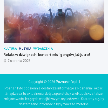
KULTURA
MUZYKA
WYDARZENIA
Relaks w dźwiękach: koncert mis i gongów już jutro!
7 sierpnia 2026
Copyright © 2026
PoznańInfo.pl
Poznań Info codziennie dostarcza informacje z Poznania i okolic.
Znajdziesz tu aktualności dotyczące stolicy wielkopolski, a także
miejscowości leżących w najbliższym sąsiedztwie. Staramy się, by
dostarczane informacje były zawsze rzetelne.