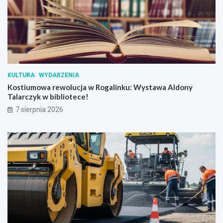
a
w
D
w
o
r
u
S
KULTURA
WYDARZENIA
k
Kostiumowa rewolucja w Rogalinku: Wystawa Aldony
r
Talarczyk w bibliotece!
z
y
7 sierpnia 2026
n
k
i