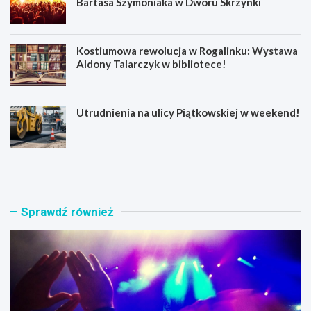
Bartasa Szymoniaka w Dworu Skrzynki
Kostiumowa rewolucja w Rogalinku: Wystawa
Aldony Talarczyk w bibliotece!
Utrudnienia na ulicy Piątkowskiej w weekend!
E
W
m
o
o
j
c
o
j
w
Sprawdź również
e
n
n
i
a
k
W
z
o
M
l
i
n
ł
y
o