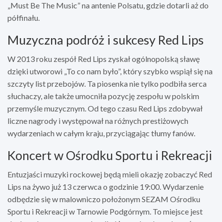
„Must Be The Music” na antenie Polsatu, gdzie dotarli aż do
półfinału.
Muzyczna podróż i sukcesy Red Lips
W 2013 roku zespół Red Lips zyskał ogólnopolską sławę
dzięki utworowi „To co nam było”, który szybko wspiął się na
szczyty list przebojów. Ta piosenka nie tylko podbiła serca
słuchaczy, ale także umocniła pozycję zespołu w polskim
przemyśle muzycznym. Od tego czasu Red Lips zdobywał
liczne nagrody i występował na różnych prestiżowych
wydarzeniach w całym kraju, przyciągając tłumy fanów.
Koncert w Ośrodku Sportu i Rekreacji
Entuzjaści muzyki rockowej będą mieli okazję zobaczyć Red
Lips na żywo już 13 czerwca o godzinie 19:00. Wydarzenie
odbędzie się w malowniczo położonym SEZAM Ośrodku
Sportu i Rekreacji w Tarnowie Podgórnym. To miejsce jest