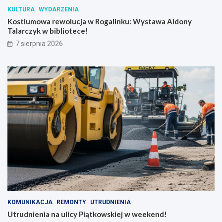
S
KULTURA
WYDARZENIA
k
Kostiumowa rewolucja w Rogalinku: Wystawa Aldony
r
Talarczyk w bibliotece!
z
y
7 sierpnia 2026
n
k
i
KOMUNIKACJA
REMONTY
UTRUDNIENIA
Utrudnienia na ulicy Piątkowskiej w weekend!