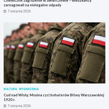
Chemiczne zagrożenie w Świerczewie – mieszkańcy
zareagowali na nielegalne odpady
7 sierpnia 2026
KULTURA
WYDARZENIA
Cud nad Wisłą: Mosina czci bohaterów Bitwy Warszawskiej
1920 r.
7 sierpnia 2026