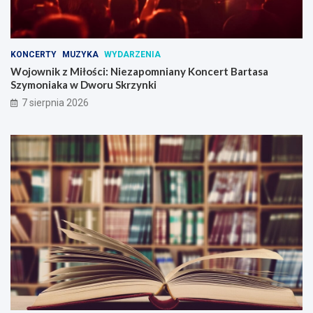
B
a
r
t
KONCERTY
MUZYKA
WYDARZENIA
a
Wojownik z Miłości: Niezapomniany Koncert Bartasa
s
Szymoniaka w Dworu Skrzynki
a
7 sierpnia 2026
S
z
y
m
o
n
i
a
k
a
w
D
w
o
r
u