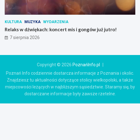
KULTURA
MUZYKA
WYDARZENIA
Relaks w dźwiękach: koncert mis i gongów już jutro!
7 sierpnia 2026
Copyright © 2026
PoznańInfo.pl
Poznań Info codziennie dostarcza informacje z Poznania i okolic.
Znajdziesz tu aktualności dotyczące stolicy wielkopolski, a także
miejscowości leżących w najbliższym sąsiedztwie. Staramy się, by
dostarczane informacje były zawsze rzetelne.