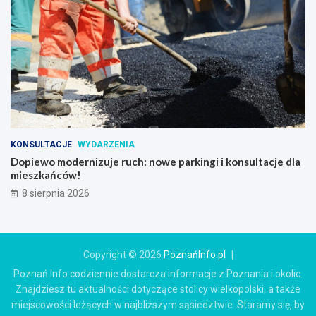
KONSULTACJE
WYDARZENIA
Dopiewo modernizuje ruch: nowe parkingi i konsultacje dla
mieszkańców!
8 sierpnia 2026
Copyright © 2026
PoznańInfo.pl
Poznań Info codziennie dostarcza informacje z Poznania i okolic.
Znajdziesz tu aktualności dotyczące stolicy wielkopolski, a także
miejscowości leżących w najbliższym sąsiedztwie. Staramy się, by