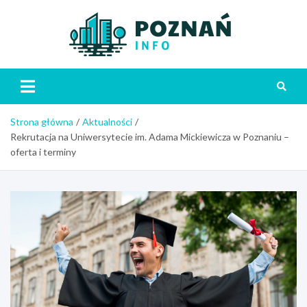
Skip
to
content
Poznań
Strona główna
Aktualności
Rekrutacja na Uniwersytecie im. Adama Mickiewicza w Poznaniu –
oferta i terminy