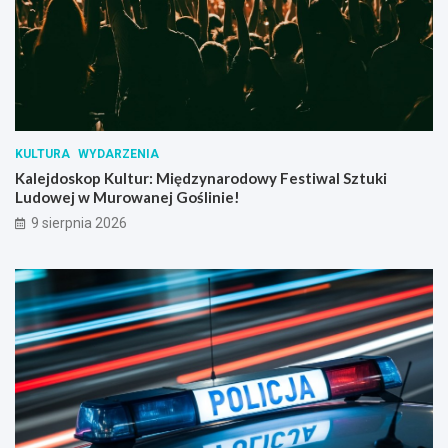
n
ą
p
u
b
l
i
c
KULTURA
WYDARZENIA
z
Kalejdoskop Kultur: Międzynarodowy Festiwal Sztuki
n
Ludowej w Murowanej Goślinie!
o
ś
9 sierpnia 2026
c
i
ą