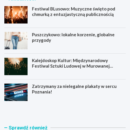
Festiwal BLusowo: Muzyczne święto pod
chmurką z entuzjastyczną publicznością
Puszczykowo: lokalne korzenie, globalne
przygody
Kalejdoskop Kultur: Międzynarodowy
Festiwal Sztuki Ludowej w Murowanej
Goślinie!
Zatrzymany za nielegalne plakaty w sercu
Poznania!
F
P
e
u
s
s
t
z
i
c
Sprawdź również
w
z