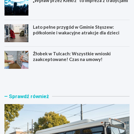
„Wpław przez Kiekrz” to impreza z tradycjami
Lato pełne przygód w Gminie Stęszew:
półkolonie i wakacyjne atrakcje dla dzieci
Żłobek w Tulcach: Wszystkie wnioski
zaakceptowane! Czas na umowy!
C
„
z
W
e
p
r
ł
w
a
Sprawdź również
o
w
n
p
a
r
k
z
n
e
a
z
w
K