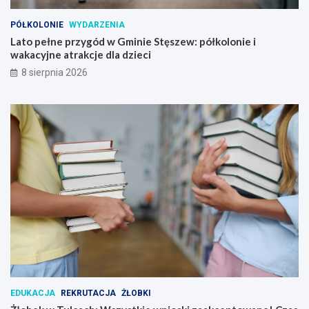
PÓŁKOLONIE
WYDARZENIA
Lato pełne przygód w Gminie Stęszew: półkolonie i
wakacyjne atrakcje dla dzieci
8 sierpnia 2026
EDUKACJA
REKRUTACJA
ŻŁOBKI