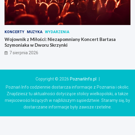
KONCERTY
MUZYKA
WYDARZENIA
Wojownik z Miłości: Niezapomniany Koncert Bartasa
Szymoniaka w Dworu Skrzynki
7 sierpnia 2026
Copyright © 2026
PoznańInfo.pl
Poznań Info codziennie dostarcza informacje z Poznania i okolic.
Znajdziesz tu aktualności dotyczące stolicy wielkopolski, a także
miejscowości leżących w najbliższym sąsiedztwie. Staramy się, by
dostarczane informacje były zawsze rzetelne.