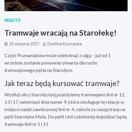
MIASTO
Tramwaje wracają na Starołekę!
25 sierpnia 2021
Ewelina Kownacka
Część Poznaniaków może odetchnąć z ulgą – już od 1
września zostanie ponownie otwarta dla ruchu
tramwajowego pętla na Starołęce.
Jak teraz będą kursować tramwaje?
Wzdłuż ulicy Starołęckiej pojedziemy tramwajami linii nr 12,
13 i 17, natomiast linia numer 9, która obsługuje tę relacje w
miejsce nadal zawieszonej linii nr. 4, zakończy swoją trasę na
pętli Starołęka Mała. Do pętli Unii Lubelskiej dojeżdżać będą
tramwaje linii nr 5 i 11.