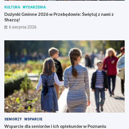
s
m
z
i
KULTURA
WYDARZENIA
y
z
Dożynki Gminne 2026 w Przebędowie: Świętuj z nami z
w
S
Shazzą!
M
h
6 sierpnia 2026
u
a
r
z
o
z
w
ą
a
!
n
e
j
G
o
ś
l
i
n
i
e
!
SENIORZY
WSPARCIE
Wsparcie dla seniorów i ich opiekunów w Poznaniu