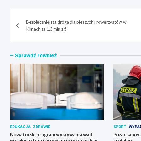
Nawigacja
Bezpieczniejsza droga dla pieszych i rowerzystów w
wpisu
Klinach za 1,3 mln zł!
Sprawdź również
EDUKACJA
ZDROWIE
SPORT
WYPAD
Nowatorski program wykrywania wad
Pożar sauny 
wzroku u dzieci w powiecie poznańskim
co dalej?