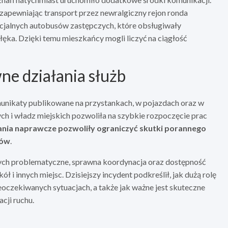
 zapewniając transport przez newralgiczny rejon ronda
ecjalnych autobusów zastępczych, które obsługiwały
ęka. Dzięki temu mieszkańcy mogli liczyć na ciągłość
ne działania służb
unikaty publikowane na przystankach, w pojazdach oraz w
h i władz miejskich pozwoliła na szybkie rozpoczęcie prac
nia naprawcze pozwoliły ograniczyć skutki porannego
ców
.
nych problematyczne, sprawna koordynacja oraz dostępność
ł i innych miejsc. Dzisiejszy incydent podkreślił, jak dużą rolę
eoczekiwanych sytuacjach, a także jak ważne jest skuteczne
cji ruchu.