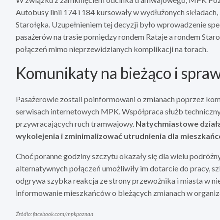
Autobusy linii 174 i 184 kursowały w wydłużonych składach,
Starołęka. Uzupełnieniem tej decyzji było wprowadzenie sp
pasażerów na trasie pomiędzy rondem Rataje a rondem Staroł
połączeń mimo nieprzewidzianych komplikacji na torach.
Komunikaty na bieżąco i spraw
Pasażerowie zostali poinformowani o zmianach poprzez kom
serwisach internetowych MPK. Współpraca służb technicznyc
przywracających ruch tramwajowy.
Natychmiastowe działa
wykolejenia i zminimalizować utrudnienia dla mieszkań
Choć poranne godziny szczytu okazały się dla wielu podróż
alternatywnych połączeń umożliwiły im dotarcie do pracy, szkó
odgrywa szybka reakcja ze strony przewoźnika i miasta w ni
informowanie mieszkańców o bieżących zmianach w organiza
Źródło: facebook.com/mpkpoznan