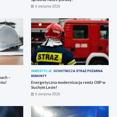
6 sierpnia 2026
INWESTYCJE
OCHOTNICZA STRAŻ POŻARNA
REMONTY
kach –
niu!
Energetyczna modernizacja remiz OSP w
Suchym Lesie!
6 sierpnia 2026