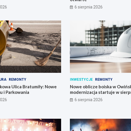
2026
6 sierpnia 2026
URA
REMONTY
INWESTYCJE
REMONTY
kowa Ulica Bratumiły: Nowe
Nowe oblicze boiska w Owińs
u i Parkowania
modernizacja startuje w sierp
2026
6 sierpnia 2026