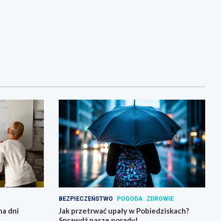
BEZPIECZEŃSTWO
POGODA
ZDROWIE
na dni
Jak przetrwać upały w Pobiedziskach?
Sprawdź nasze porady!