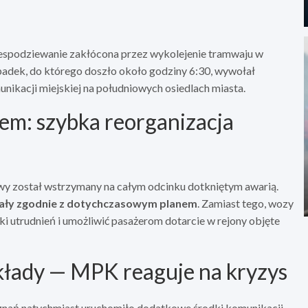
iespodziewanie zakłócona przez wykolejenie tramwaju w
padek, do którego doszło około godziny 6:30, wywołał
ikacji miejskiej na południowych osiedlach miasta.
em: szybka reorganizacja
owy został wstrzymany na całym odcinku dotkniętym awarią.
owały zgodnie z dotychczasowym planem
. Zamiast tego, wozy
ki utrudnień i umożliwić pasażerom dotarcie w rejony objęte
składy — MPK reaguje na kryzys
ań natychmiast uruchomiło dodatkowe środki komunikacji.