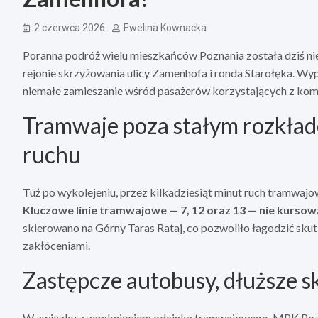
2 czerwca 2026
Ewelina Kownacka
Poranna podróż wielu mieszkańców Poznania została dziś n
rejonie skrzyżowania ulicy Zamenhofa i ronda Starołęka. Wy
niemałe zamieszanie wśród pasażerów korzystających z komun
Tramwaje poza stałym rozkład
ruchu
Tuż po wykolejeniu, przez kilkadziesiąt minut ruch tramwaj
Kluczowe linie tramwajowe — 7, 12 oraz 13 — nie kurs
skierowano na Górny Taras Rataj, co pozwoliło łagodzić skut
zakłóceniami.
Zastępcze autobusy, dłuższe 
W związku z zamknięciem odcinka tramwajowego, MPK Pozn