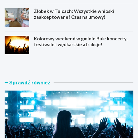
Żłobek w Tulcach: Wszystkie wnioski
zaakceptowane! Czas na umowy!
Kolorowy weekend w gminie Buk: koncerty,
festiwale i wędkarskie atrakcje!
„
L
W
a
p
t
ł
o
a
p
Sprawdź również
w
e
p
ł
r
n
z
e
e
p
z
r
K
z
i
y
e
g
k
ó