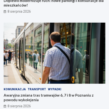
Dopiewo modernizuje ruch: nowe parkingi i konsultacje dla
mieszkańców!
8 sierpnia 2026
KOMUNIKACJA
TRANSPORT
WYPADKI
Awaryjna zmiana tras tramwajów 6, 7 i 8 w Poznaniu z
powodu wykolejenia
8 sierpnia 2026