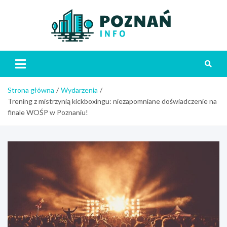
Skip
to
content
Poznań
Strona główna
Wydarzenia
Trening z mistrzynią kickboxingu: niezapomniane doświadczenie na
finale WOŚP w Poznaniu!