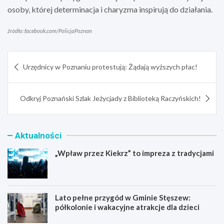
osoby, której determinacja i charyzma inspirują do działania.
źródło: facebook.com/PolicjaPoznan
Nawigacja
Urzędnicy w Poznaniu protestują: Żądają wyższych płac!
wpisu
Odkryj Poznański Szlak Jeżycjady z Biblioteką Raczyńskich!
Aktualności
„Wpław przez Kiekrz” to impreza z tradycjami
Lato pełne przygód w Gminie Stęszew:
półkolonie i wakacyjne atrakcje dla dzieci