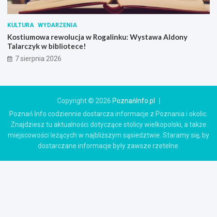
KULTURA
WYDARZENIA
Kostiumowa rewolucja w Rogalinku: Wystawa Aldony
Talarczyk w bibliotece!
7 sierpnia 2026
Copyright © 2026
PoznańInfo.pl
Poznań Info codziennie dostarcza informacje z Poznania i okolic.
Znajdziesz tu aktualności dotyczące stolicy wielkopolski, a także
miejscowości leżących w najbliższym sąsiedztwie. Staramy się, by
dostarczane informacje były zawsze rzetelne.