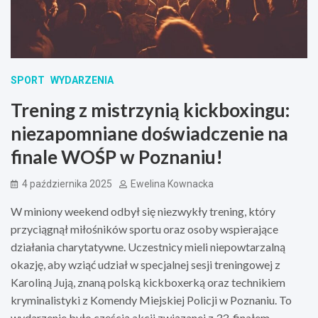
SPORT
WYDARZENIA
Trening z mistrzynią kickboxingu:
niezapomniane doświadczenie na
finale WOŚP w Poznaniu!
4 października 2025
Ewelina Kownacka
W miniony weekend odbył się niezwykły trening, który
przyciągnął miłośników sportu oraz osoby wspierające
działania charytatywne. Uczestnicy mieli niepowtarzalną
okazję, aby wziąć udział w specjalnej sesji treningowej z
Karoliną Jują, znaną polską kickboxerką oraz technikiem
kryminalistyki z Komendy Miejskiej Policji w Poznaniu. To
wydarzenie było częścią akcji związanej z 33. finałem