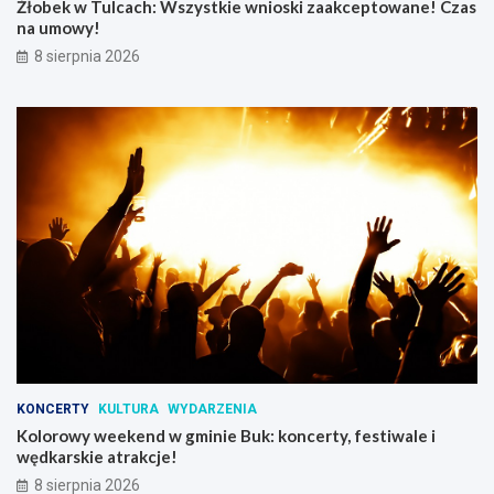
Żłobek w Tulcach: Wszystkie wnioski zaakceptowane! Czas
d
na umowy!
z
i
8 sierpnia 2026
e
c
i
KONCERTY
KULTURA
WYDARZENIA
Kolorowy weekend w gminie Buk: koncerty, festiwale i
wędkarskie atrakcje!
8 sierpnia 2026