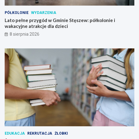
i
e
PÓŁKOLONIE
WYDARZENIA
i
Lato pełne przygód w Gminie Stęszew: półkolonie i
w
wakacyjne atrakcje dla dzieci
a
8 sierpnia 2026
k
a
c
y
j
n
e
a
t
r
a
k
c
j
e
d
l
EDUKACJA
REKRUTACJA
ŻŁOBKI
a