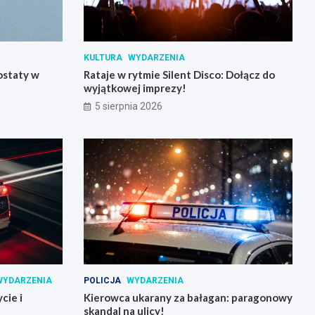
KULTURA
WYDARZENIA
ostaty w
Rataje w rytmie Silent Disco: Dołącz do
wyjątkowej imprezy!
5 sierpnia 2026
WYDARZENIA
POLICJA
WYDARZENIA
cie i
Kierowca ukarany za bałagan: paragonowy
skandal na ulicy!