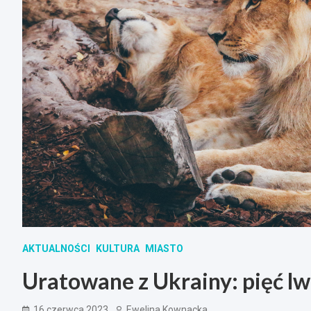
AKTUALNOŚCI
KULTURA
MIASTO
Uratowane z Ukrainy: pięć lw
16 czerwca 2023
Ewelina Kownacka