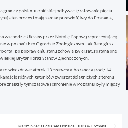
na granicy polsko-ukraińskiej odbywa się ratowanie pięciu
ują ten proces i mają zamiar przewieźć lwy do Poznania,
u na wschodzie Ukrainy przez Natalię Popową reprezentującą
nnie w poznańskim Ogrodzie Zoologicznym. Jak Remigiusz
ortal, po poprawieniu stanu zdrowia zwierząt, zostaną one
ielkiej Brytanii oraz Stanów Zjednoczonych.
a to wieczór we wtorek 13 czerwca albo rano w środę 14
ilkanaście różnych gatunków zwierząt ściągniętych z terenu
tóre znalazły tymczasowe schronienie w Poznaniu były między
Marsz i wiec z udziałem Donalda Tuska w Poznaniu