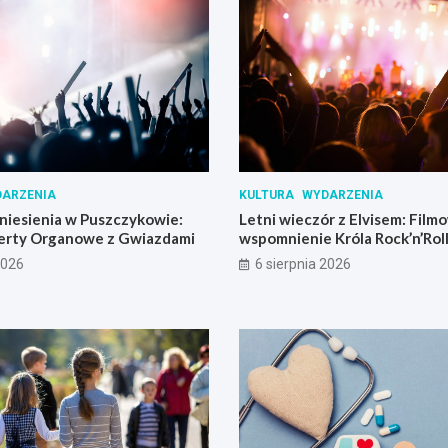
ARZENIA
KULTURA
WYDARZENIA
iesienia w Puszczykowie:
Letni wieczór z Elvisem: Film
erty Organowe z Gwiazdami
wspomnienie Króla Rock’n’Rol
Skrzynki
2026
6 sierpnia 2026