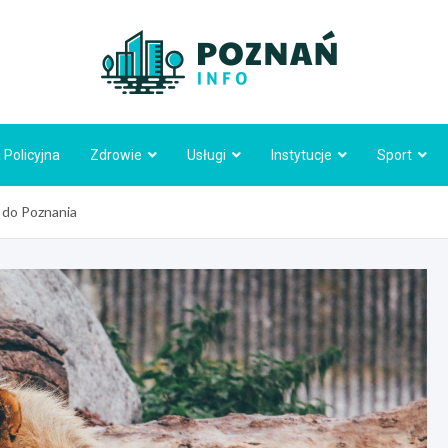
Poznań
 Policyjna
Zdrowie
Usługi
Instytucje
Sport
ę do Poznania