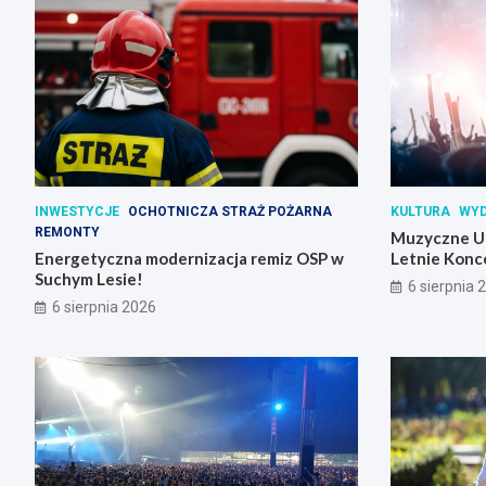
INWESTYCJE
OCHOTNICZA STRAŻ POŻARNA
KULTURA
WYD
REMONTY
Muzyczne Un
Energetyczna modernizacja remiz OSP w
Letnie Konc
Suchym Lesie!
6 sierpnia 
6 sierpnia 2026