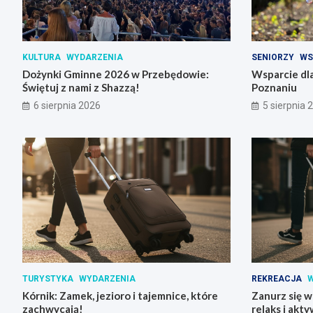
KULTURA
WYDARZENIA
SENIORZY
WS
Dożynki Gminne 2026 w Przebędowie:
Wsparcie dla
Świętuj z nami z Shazzą!
Poznaniu
6 sierpnia 2026
5 sierpnia 
TURYSTYKA
WYDARZENIA
REKREACJA
W
Kórnik: Zamek, jezioro i tajemnice, które
Zanurz się w
zachwycają!
relaks i akt