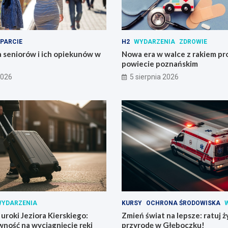
PARCIE
H2
WYDARZENIA
ZDROWIE
 seniorów i ich opiekunów w
Nowa era w walce z rakiem pr
powiecie poznańskim
2026
5 sierpnia 2026
YDARZENIA
KURSY
OCHRONA ŚRODOWISKA
 uroki Jeziora Kierskiego:
Zmień świat na lepsze: ratuj ży
ywność na wyciągnięcie ręki
przyrodę w Głęboczku!