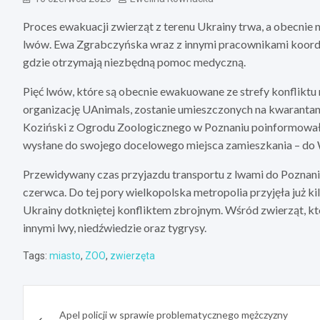
Proces ewakuacji zwierząt z terenu Ukrainy trwa, a obecnie 
lwów. Ewa Zgrabczyńska wraz z innymi pracownikami koordyn
gdzie otrzymają niezbędną pomoc medyczną.
Pięć lwów, które są obecnie ewakuowane ze strefy konflikt
organizację UAnimals, zostanie umieszczonych na kwaranta
Koziński z Ogrodu Zoologicznego w Poznaniu poinformował p
wysłane do swojego docelowego miejsca zamieszkania – do W
Przewidywany czas przyjazdu transportu z lwami do Poznani
czerwca. Do tej pory wielkopolska metropolia przyjęła już k
Ukrainy dotkniętej konfliktem zbrojnym. Wśród zwierząt, k
innymi lwy, niedźwiedzie oraz tygrysy.
Tags:
miasto
,
ZOO
,
zwierzęta
Nawigacja
Apel policji w sprawie problematycznego mężczyzny