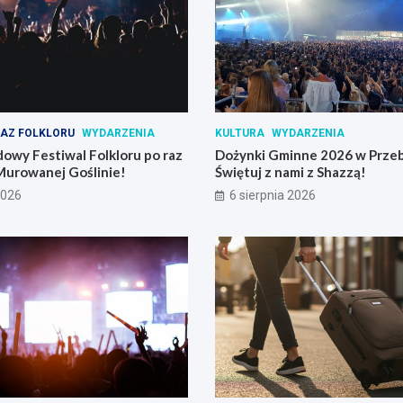
AZ FOLKLORU
WYDARZENIA
KULTURA
WYDARZENIA
owy Festiwal Folkloru po raz
Dożynki Gminne 2026 w Prze
Murowanej Goślinie!
Świętuj z nami z Shazzą!
2026
6 sierpnia 2026