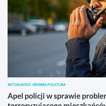
AKTUALNOŚCI
KRONIKA POLICYJNA
Apel policji w sprawie prob
terroryzującego mieszkańcó