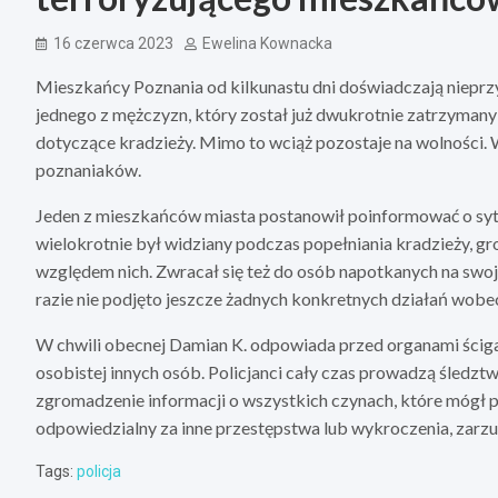
16 czerwca 2023
Ewelina Kownacka
Mieszkańcy Poznania od kilkunastu dni doświadczają nieprz
jednego z mężczyzn, który został już dwukrotnie zatrzymany p
dotyczące kradzieży. Mimo to wciąż pozostaje na wolności.
poznaniaków.
Jeden z mieszkańców miasta postanowił poinformować o sytu
wielokrotnie był widziany podczas popełniania kradzieży, 
względem nich. Zwracał się też do osób napotkanych na swoje
razie nie podjęto jeszcze żadnych konkretnych działań wobec
W chwili obecnej Damian K. odpowiada przed organami ścigan
osobistej innych osób. Policjanci cały czas prowadzą śledztw
zgromadzenie informacji o wszystkich czynach, które mógł pop
odpowiedzialny za inne przestępstwa lub wykroczenia, zarz
Tags:
policja