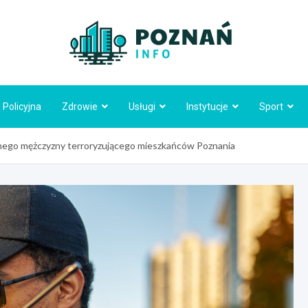
Poznań
 Policyjna
Zdrowie
Usługi
Instytucje
Sport
znego mężczyzny terroryzującego mieszkańców Poznania