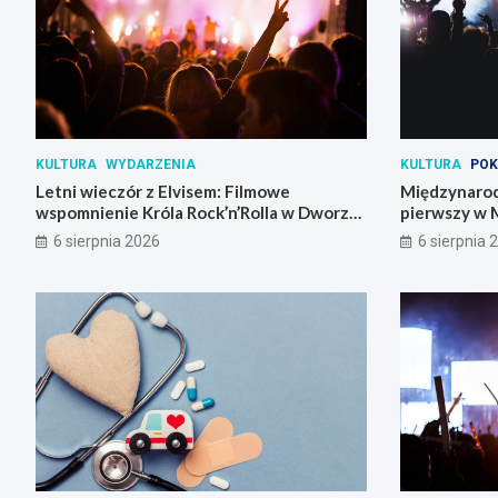
KULTURA
WYDARZENIA
KULTURA
POK
Letni wieczór z Elvisem: Filmowe
Międzynarod
wspomnienie Króla Rock’n’Rolla w Dworze
pierwszy w 
Skrzynki
6 sierpnia 2026
6 sierpnia 