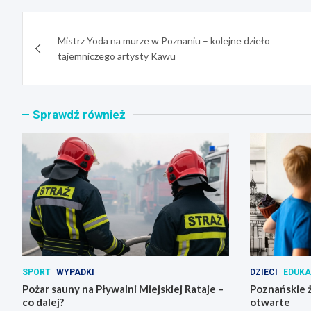
Nawigacja
Mistrz Yoda na murze w Poznaniu – kolejne dzieło
wpisu
tajemniczego artysty Kawu
Sprawdź również
SPORT
WYPADKI
DZIECI
EDUK
Pożar sauny na Pływalni Miejskiej Rataje –
Poznańskie ż
co dalej?
otwarte