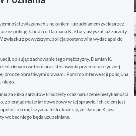
yjemności związanych z nękaniem i utrudnianiem życia przez
rzez policję. Chodzi o Damiana K., który usłyszał już zarzuty
 W związku z powyższym, policja postanowiła wydać apel do
acji, opisując zachowanie tego mężczyzny. Damian K.
grożenia innym osobom oraz stosowania przemocy fizycznej
j drodze obraźliwymi słowami. Pomimo interwencji policji, na
 niego.
ia za kilka zarzutów kradzieży oraz naruszenie nietykalności
o, zbierając materiał dowodowy w tej sprawie. Ich celem jest
ełnić ten mężczyzna. Jeśli okaże się, że Damian K. jest
uty wobec niego będą uzupełniane.