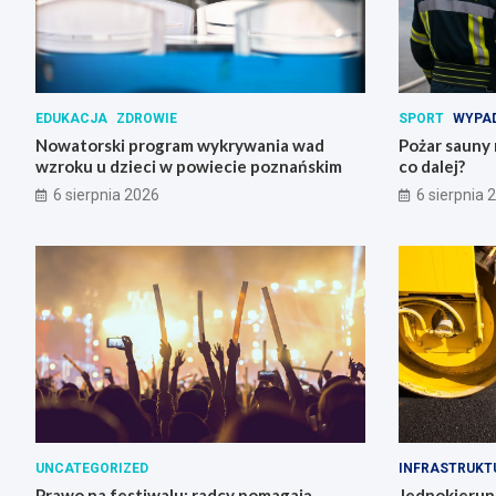
EDUKACJA
ZDROWIE
SPORT
WYPAD
Nowatorski program wykrywania wad
Pożar sauny 
wzroku u dzieci w powiecie poznańskim
co dalej?
6 sierpnia 2026
6 sierpnia 
UNCATEGORIZED
INFRASTRUKT
Prawo na festiwalu: radcy pomagają
Jednokierun