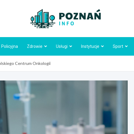
Poznań
 Policyjna
Zdrowie
Usługi
Instytucje
Sport
olskiego Centrum Onkologii