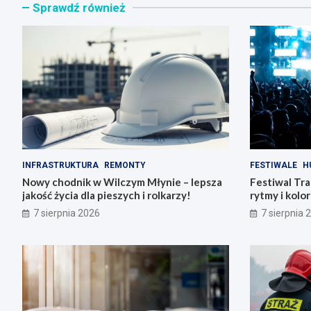
Sprawdź również
INFRASTRUKTURA
REMONTY
FESTIWALE
H
Nowy chodnik w Wilczym Młynie – lepsza
Festiwal Tr
jakość życia dla pieszych i rolkarzy!
rytmy i kol
Poznania
7 sierpnia 2026
7 sierpnia 