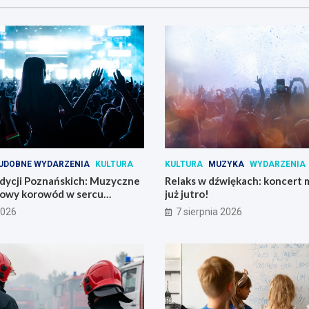
UDOBNE WYDARZENIA
KULTURA
KULTURA
MUZYKA
WYDARZENIA
adycji Poznańskich: Muzyczne
Relaks w dźwiękach: koncert 
orowy korowód w sercu
już jutro!
2026
7 sierpnia 2026