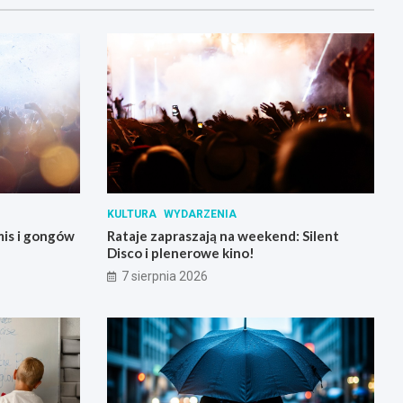
KULTURA
WYDARZENIA
mis i gongów
Rataje zapraszają na weekend: Silent
Disco i plenerowe kino!
7 sierpnia 2026