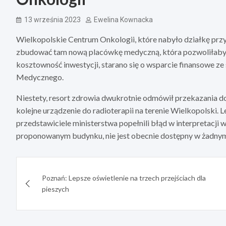
13 września 2023
Ewelina Kownacka
Wielkopolskie Centrum Onkologii, które nabyło działkę przy
zbudować tam nową placówkę medyczną, która pozwoliłaby n
kosztowność inwestycji, starano się o wsparcie finansowe ze
Medycznego.
Niestety, resort zdrowia dwukrotnie odmówił przekazania 
kolejne urządzenie do radioterapii na terenie Wielkopolski. L
przedstawiciele ministerstwa popełnili błąd w interpretacji
proponowanym budynku, nie jest obecnie dostępny w żadnym 
Nawigacja
Poznań: Lepsze oświetlenie na trzech przejściach dla
wpisu
pieszych