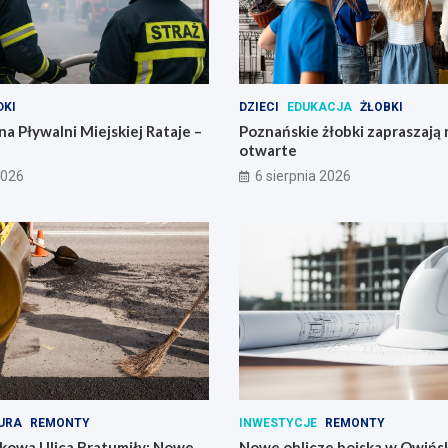
KI
DZIECI
EDUKACJA
ŻŁOBKI
na Pływalni Miejskiej Rataje –
Poznańskie żłobki zapraszają 
otwarte
2026
6 sierpnia 2026
URA
REMONTY
INWESTYCJE
REMONTY
kowa Ulica Bratumiły: Nowe
Nowe oblicze boiska w Owińs