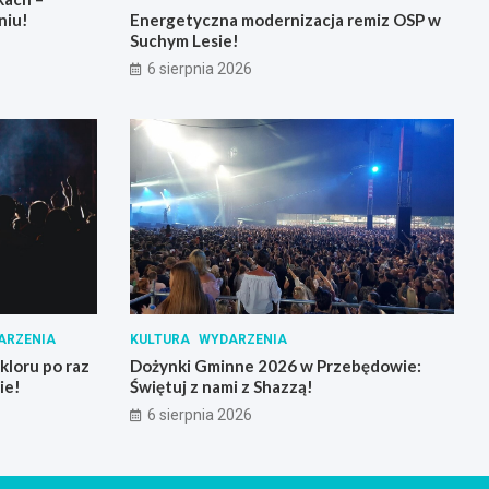
niu!
Energetyczna modernizacja remiz OSP w
Suchym Lesie!
6 sierpnia 2026
ARZENIA
KULTURA
WYDARZENIA
loru po raz
Dożynki Gminne 2026 w Przebędowie:
ie!
Świętuj z nami z Shazzą!
6 sierpnia 2026