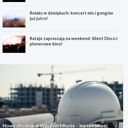
Relaks w dźwiękach: koncert mis i gongów
już jutro!
Rataje zapraszają na weekend: Silent Disco i
plenerowe kino!
Nowy chodnik w Wilczym Młynie – lepsza jakość