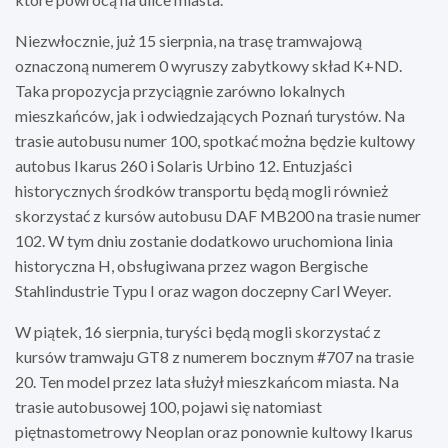
Niezwłocznie, już 15 sierpnia, na trasę tramwajową
oznaczoną numerem 0 wyruszy zabytkowy skład K+ND.
Taka propozycja przyciągnie zarówno lokalnych
mieszkańców, jak i odwiedzających Poznań turystów. Na
trasie autobusu numer 100, spotkać można będzie kultowy
autobus Ikarus 260 i Solaris Urbino 12. Entuzjaści
historycznych środków transportu będą mogli również
skorzystać z kursów autobusu DAF MB200 na trasie numer
102. W tym dniu zostanie dodatkowo uruchomiona linia
historyczna H, obsługiwana przez wagon Bergische
Stahlindustrie Typu I oraz wagon doczepny Carl Weyer.
W piątek, 16 sierpnia, turyści będą mogli skorzystać z
kursów tramwaju GT8 z numerem bocznym #707 na trasie
20. Ten model przez lata służył mieszkańcom miasta. Na
trasie autobusowej 100, pojawi się natomiast
piętnastometrowy Neoplan oraz ponownie kultowy Ikarus