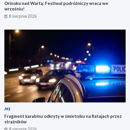
p
w
Orinoko nad Wartą: Festiwal podróżniczy wraca we
o
r
wrześniu!
w
z
8 sierpnia 2026
o
e
d
ś
u
n
w
i
y
u
k
!
o
l
e
j
e
n
i
a
/H2
Fragment karabinu odkryty w śmietniku na Ratajach przez
strażników
8 sierpnia 2026