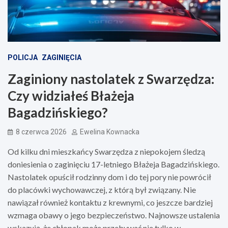
POLICJA
ZAGINIĘCIA
Zaginiony nastolatek z Swarzędza:
Czy widziałeś Błażeja
Bagadzińskiego?
8 czerwca 2026
Ewelina Kownacka
Od kilku dni mieszkańcy Swarzędza z niepokojem śledzą
doniesienia o zaginięciu 17-letniego Błażeja Bagadzińskiego.
Nastolatek opuścił rodzinny dom i do tej pory nie powrócił
do placówki wychowawczej, z którą był związany. Nie
nawiązał również kontaktu z krewnymi, co jeszcze bardziej
wzmaga obawy o jego bezpieczeństwo. Najnowsze ustalenia
wskazują, że chłopak może przebywać nie tylko w