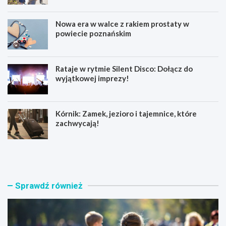
Nowa era w walce z rakiem prostaty w
powiecie poznańskim
Rataje w rytmie Silent Disco: Dołącz do
wyjątkowej imprezy!
Kórnik: Zamek, jezioro i tajemnice, które
zachwycają!
W
N
s
o
p
w
a
a
r
e
Sprawdź również
c
r
i
a
e
w
d
w
l
a