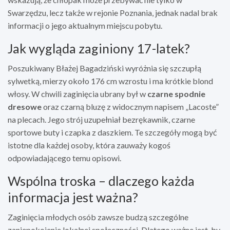
Swarzędzu, lecz także w rejonie Poznania, jednak nadal brak
informacji o jego aktualnym miejscu pobytu.
Jak wygląda zaginiony 17-latek?
Poszukiwany Błażej Bagadziński wyróżnia się szczupłą
sylwetką, mierzy około 176 cm wzrostu i ma krótkie blond
włosy. W chwili zaginięcia ubrany był w
czarne spodnie
dresowe
oraz czarną bluzę z widocznym napisem „Lacoste”
na plecach. Jego strój uzupełniał bezrękawnik, czarne
sportowe buty i czapka z daszkiem. Te szczegóły mogą być
istotne dla każdej osoby, która zauważy kogoś
odpowiadającego temu opisowi.
Wspólna troska – dlaczego każda
informacja jest ważna?
Zaginięcia młodych osób zawsze budzą szczególne
zaniepokojenie lokalnej społeczności. Dlatego ważne jest, by