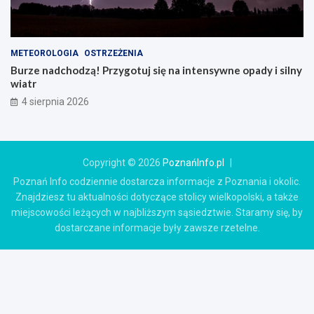
METEOROLOGIA
OSTRZEŻENIA
Burze nadchodzą! Przygotuj się na intensywne opady i silny
wiatr
4 sierpnia 2026
Copyright © 2026
PoznańInfo.pl
Poznań Info codziennie dostarcza informacje z Poznania i okolic.
Znajdziesz tu aktualności dotyczące stolicy wielkopolski, a także
miejscowości leżących w najbliższym sąsiedztwie. Staramy się, by
dostarczane informacje były zawsze rzetelne.