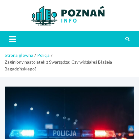
Skip
to
content
Poznań
Strona główna
Policja
Zaginiony nastolatek z Swarzędza: Czy widziałeś Błażeja
Bagadzińskiego?