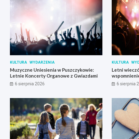
KULTURA
WYDARZENIA
KULTURA
WYD
Muzyczne Uniesienia w Puszczykowie:
Letni wieczó
Letnie Koncerty Organowe z Gwiazdami
wspomnienie
Skrzynki
6 sierpnia 2026
6 sierpnia 