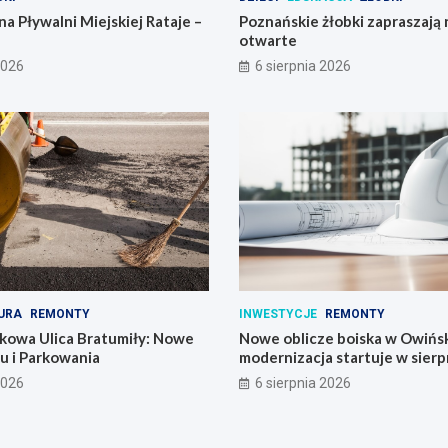
na Pływalni Miejskiej Rataje –
Poznańskie żłobki zapraszają 
otwarte
2026
6 sierpnia 2026
URA
REMONTY
INWESTYCJE
REMONTY
kowa Ulica Bratumiły: Nowe
Nowe oblicze boiska w Owińs
u i Parkowania
modernizacja startuje w sierp
2026
6 sierpnia 2026