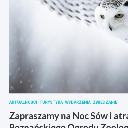
AKTUALNOŚCI
TURYSTYKA
WYDARZENIA
ZWIEDZANIE
Zapraszamy na Noc Sów i atra
Poznańskiego Ogrodu Zoolog