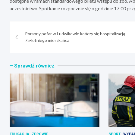
dostępne w ramach standardowego biletu wstępu do zoo. Aby 
uczestnictwo. Spotkanie rozpocznie się o godzinie 17:00 prz
Nawigacja
Poranny pożar w Ludwikowie kończy się hospitalizacją
wpisu
75-letniego mieszkańca
Sprawdź również
EDUKACJA
ZDROWIE
SPORT
WYPAD