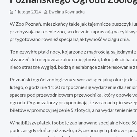
1 lutego 2024
Ewelina Kownacka
W Zoo Poznań, mieszkańcy takie jak tajemnicze puszczyki ur
przebywają na terenie zoo, serdecznie zapraszają na cykl w
przygotowano również specjalną aktywność w ciągu dnia.
Te niezwykłe ptaki nocy, kojarzone z mądrością, są jednymi z
stworzeń. Ich niepowtarzalne umiejętności, takie jak cicha 
nieco straszne wygląd, budzą niesłabnące zainteresowanie zar
Poznański ogród zoologiczny stworzył specjalną okazję do s
lutego, o godzinie 11:30 rozpocznie się wydarzenie dla seni
spaceru pod przewodnictwem przewodnika, który opowie ws
ogrodu. Organizatorzy przypominają, że w ramach pierwszeg
biletów w promocyjnej cenie 5 złotych, a na wydarzenie nie tr
W najbliższy piątek i sobotę zaplanowano specjalne Noce S
podczas gdy słońce już zaszło, a życie nocnych ptaków – pu