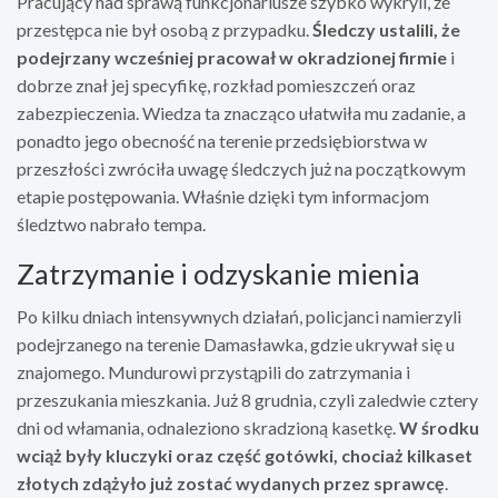
Pracujący nad sprawą funkcjonariusze szybko wykryli, że
przestępca nie był osobą z przypadku.
Śledczy ustalili, że
podejrzany wcześniej pracował w okradzionej firmie
i
dobrze znał jej specyfikę, rozkład pomieszczeń oraz
zabezpieczenia. Wiedza ta znacząco ułatwiła mu zadanie, a
ponadto jego obecność na terenie przedsiębiorstwa w
przeszłości zwróciła uwagę śledczych już na początkowym
etapie postępowania. Właśnie dzięki tym informacjom
śledztwo nabrało tempa.
Zatrzymanie i odzyskanie mienia
Po kilku dniach intensywnych działań, policjanci namierzyli
podejrzanego na terenie Damasławka, gdzie ukrywał się u
znajomego. Mundurowi przystąpili do zatrzymania i
przeszukania mieszkania. Już 8 grudnia, czyli zaledwie cztery
dni od włamania, odnaleziono skradzioną kasetkę.
W środku
wciąż były kluczyki oraz część gotówki, chociaż kilkaset
złotych zdążyło już zostać wydanych przez sprawcę
.