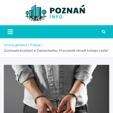
Skip
to
content
Poznań
Strona główna
Policja
Zuchwała kradzież w Damasławku: Pracownik okradł byłego szefa!