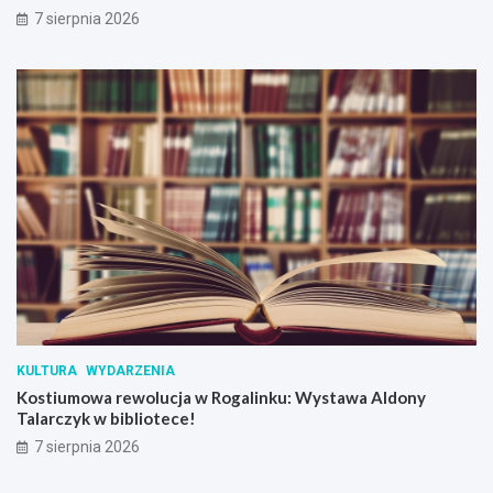
a
7 sierpnia 2026
S
z
y
m
o
n
i
a
k
a
w
D
w
o
r
u
S
KULTURA
WYDARZENIA
k
Kostiumowa rewolucja w Rogalinku: Wystawa Aldony
r
Talarczyk w bibliotece!
z
y
7 sierpnia 2026
n
k