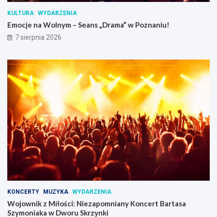
„
z
KULTURA
WYDARZENIA
D
a
r
p
Emocje na Wolnym – Seans „Drama” w Poznaniu!
a
o
7 sierpnia 2026
m
m
a
n
”
i
w
a
P
n
o
y
z
K
n
o
a
n
n
c
i
e
u
r
!
t
B
a
r
t
KONCERTY
MUZYKA
WYDARZENIA
a
Wojownik z Miłości: Niezapomniany Koncert Bartasa
s
Szymoniaka w Dworu Skrzynki