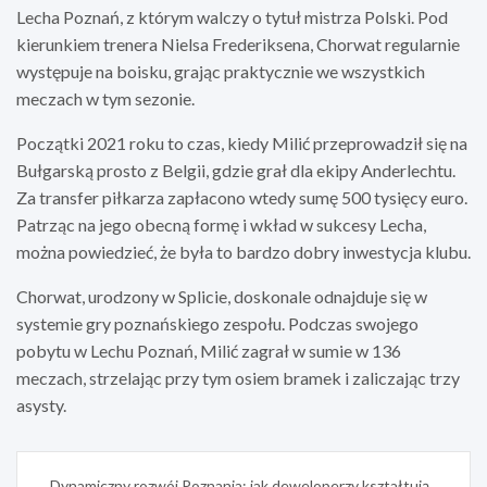
Lecha Poznań, z którym walczy o tytuł mistrza Polski. Pod
kierunkiem trenera Nielsa Frederiksena, Chorwat regularnie
występuje na boisku, grając praktycznie we wszystkich
meczach w tym sezonie.
Początki 2021 roku to czas, kiedy Milić przeprowadził się na
Bułgarską prosto z Belgii, gdzie grał dla ekipy Anderlechtu.
Za transfer piłkarza zapłacono wtedy sumę 500 tysięcy euro.
Patrząc na jego obecną formę i wkład w sukcesy Lecha,
można powiedzieć, że była to bardzo dobry inwestycja klubu.
Chorwat, urodzony w Splicie, doskonale odnajduje się w
systemie gry poznańskiego zespołu. Podczas swojego
pobytu w Lechu Poznań, Milić zagrał w sumie w 136
meczach, strzelając przy tym osiem bramek i zaliczając trzy
asysty.
Nawigacja
Dynamiczny rozwój Poznania: jak deweloperzy kształtują