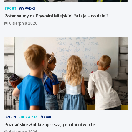
M
a
SPORT
WYPADKI
i
s
e
z
Pożar sauny na Pływalni Miejskiej Rataje – co dalej?
j
a
6 sierpnia 2026
s
j
k
ą
i
n
e
a
j
d
R
n
a
i
t
o
a
t
j
w
e
a
–
r
c
t
o
e
d
a
l
DZIECI
EDUKACJA
ŻŁOBKI
e
Poznańskie żłobki zapraszają na dni otwarte
j