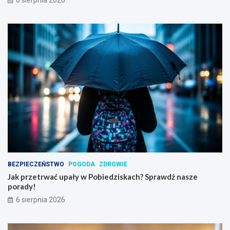
6 sierpnia 2026
?
BEZPIECZEŃSTWO
POGODA
ZDROWIE
Jak przetrwać upały w Pobiedziskach? Sprawdź nasze
porady!
6 sierpnia 2026