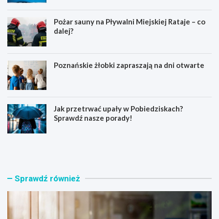
Pożar sauny na Pływalni Miejskiej Rataje – co
dalej?
Poznańskie żłobki zapraszają na dni otwarte
Jak przetrwać upały w Pobiedziskach?
Sprawdź nasze porady!
N
P
o
o
w
ż
a
a
t
r
Sprawdź również
o
s
r
a
s
u
k
n
i
y