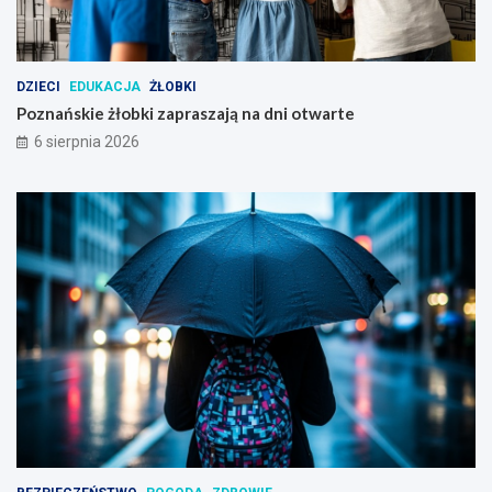
ń
s
k
i
DZIECI
EDUKACJA
ŻŁOBKI
m
Poznańskie żłobki zapraszają na dni otwarte
6 sierpnia 2026