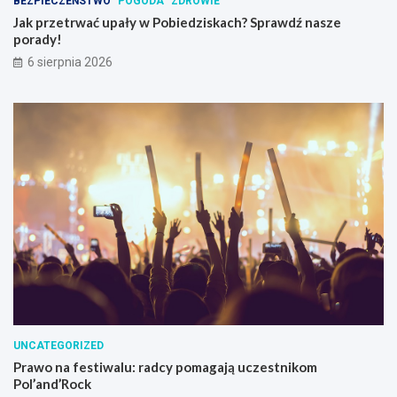
BEZPIECZEŃSTWO
POGODA
ZDROWIE
Jak przetrwać upały w Pobiedziskach? Sprawdź nasze
porady!
6 sierpnia 2026
UNCATEGORIZED
Prawo na festiwalu: radcy pomagają uczestnikom
Pol’and’Rock