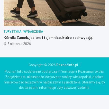
TURYSTYKA
WYDARZENIA
Kórnik: Zamek, jezioro i tajemnice, które zachwycają!
5 sierpnia 2026
Copyright © 2026
PoznańInfo.pl
Poznań Info codziennie dostarcza informacje z Poznania i okolic.
Znajdziesz tu aktualności dotyczące stolicy wielkopolski, a także
miejscowości leżących w najbliższym sąsiedztwie. Staramy się, by
dostarczane informacje były zawsze rzetelne.