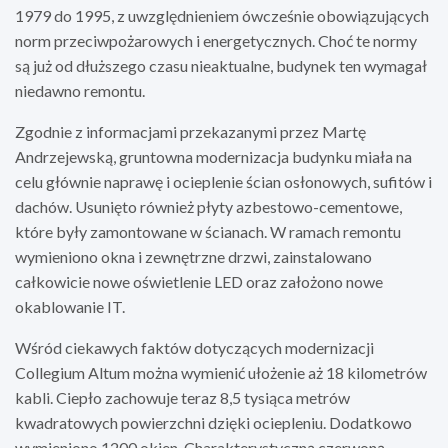
1979 do 1995, z uwzględnieniem ówcześnie obowiązujących
norm przeciwpożarowych i energetycznych. Choć te normy
są już od dłuższego czasu nieaktualne, budynek ten wymagał
niedawno remontu.
Zgodnie z informacjami przekazanymi przez Martę
Andrzejewską, gruntowna modernizacja budynku miała na
celu głównie naprawę i ocieplenie ścian osłonowych, sufitów i
dachów. Usunięto również płyty azbestowo-cementowe,
które były zamontowane w ścianach. W ramach remontu
wymieniono okna i zewnętrzne drzwi, zainstalowano
całkowicie nowe oświetlenie LED oraz założono nowe
okablowanie IT.
Wśród ciekawych faktów dotyczących modernizacji
Collegium Altum można wymienić ułożenie aż 18 kilometrów
kabli. Ciepło zachowuje teraz 8,5 tysiąca metrów
kwadratowych powierzchni dzięki ociepleniu. Dodatkowo
wymieniono 1200 okien. Charakterystyczną czerwoną