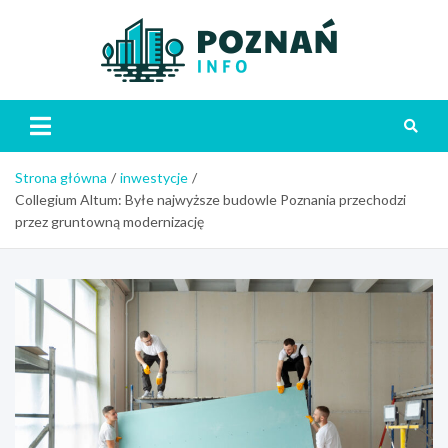
Skip
to
content
Poznań
Strona główna
inwestycje
Collegium Altum: Byłe najwyższe budowle Poznania przechodzi
przez gruntowną modernizację