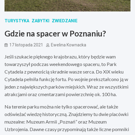
TURYSTYKA
ZABYTKI
ZWIEDZANIE
Gdzie na spacer w Poznaniu?
17 listopada 2021
Ewelina Kownacka
Jeśli szukacie pięknego krajobrazu, który będzie wam
towarzyszył podczas weekendowego spaceru, to Park
Cytadela z pewnością skradnie wasze serca. Do XiX wieku
Cytadela pełniła funkcję fortu. Po wojnie prekształcono ją w
jeden z największych parków miejskich. Wraz ze wszystkimi
atrakcjami oraz cmentarzami powierzchnię ok. 100 ha.
Na terenie parku można nie tylko spacerować, ale także
odświeżać wiedzę historyczną. Znajdziemy tu dwie placówki
muzealne: Muzeum Armii „Poznań” oraz Muzeum
Uzbrojenia. Dawne czasy przypominają także liczne pomniki