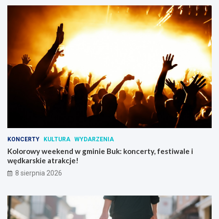
i
KONCERTY
KULTURA
WYDARZENIA
Kolorowy weekend w gminie Buk: koncerty, festiwale i
wędkarskie atrakcje!
8 sierpnia 2026