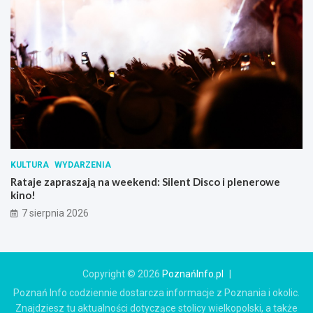
KULTURA
WYDARZENIA
Rataje zapraszają na weekend: Silent Disco i plenerowe
kino!
7 sierpnia 2026
Copyright © 2026
PoznańInfo.pl
Poznań Info codziennie dostarcza informacje z Poznania i okolic.
Znajdziesz tu aktualności dotyczące stolicy wielkopolski, a także