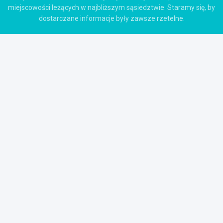
miejscowości leżących w najbliższym sąsiedztwie. Staramy się, by
dostarczane informacje były zawsze rzetelne.