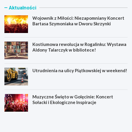
Aktualności
Wojownik z Miłości: Niezapomniany Koncert
Bartasa Szymoniaka w Dworu Skrzynki
Kostiumowa rewolucja w Rogalinku: Wystawa
Aldony Talarczyk w bibliotece!
Utrudnienia na ulicy Piątkowskiej w weekend!
Muzyczne Święto w Golęcinie: Koncert
Sołacki i Ekologiczne Inspiracje
W
K
o
o
j
s
o
t