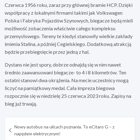
Czerwca 1956 roku, zaraz przy głównej bramie HCP. Dzięki
współpracy z lokalnymi firmami takimi jak Volkswagen
Polska i Fabryka Pojazdów Szynowych, biegacze będą mieli
możliwość zobaczenia właściwie całego kompleksu
przemysłowego. Tereny te kiedyś stanowiły wielkie zakłady
imienia Stalina, a później Cegielskiego. Dodatkową atrakcją
będzie przebiegnięcie przez jedną z hal.
Dystans nie jest spory, dobrze odnajdą się w nim nawet
średnio zaawansowani biegacze- to 4 i 8 kilometrów. Ten
ostatni stanowi dwa okrążenia. Na mecie uczestnicy mogą
liczyć na pamiątkowy medal. Cała impreza biegowa
rozpocznie się w niedzielę 25 czerwca 2023 roku. Zapisy na
bieg już trwają.
Nawigacja
Nowy autobus na ulicach poznania. To eCitaro G – z
wpisu
napędem elektrycznym!