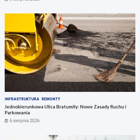
r
n
a
d
d
’
y
R
!
o
c
k
INFRASTRUKTURA
REMONTY
Jednokierunkowa Ulica Bratumiły: Nowe Zasady Ruchu i
Parkowania
6 sierpnia 2026