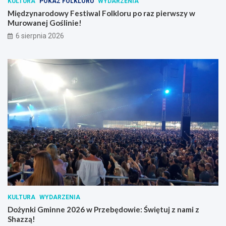
KULTURA
POKAZ FOLKLORU
WYDARZENIA
Międzynarodowy Festiwal Folkloru po raz pierwszy w
Murowanej Goślinie!
6 sierpnia 2026
KULTURA
WYDARZENIA
Dożynki Gminne 2026 w Przebędowie: Świętuj z nami z
Shazzą!