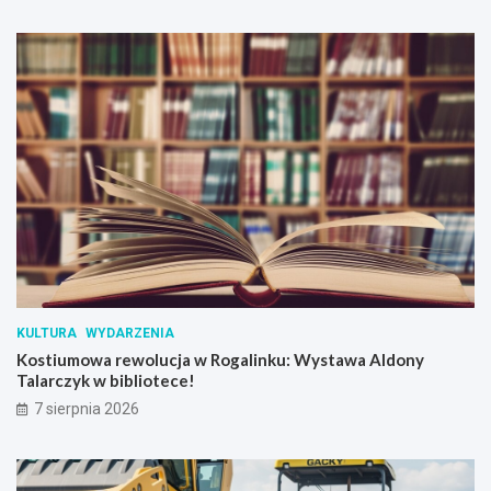
z
y
m
o
n
i
a
k
a
w
D
w
o
r
u
S
KULTURA
WYDARZENIA
k
Kostiumowa rewolucja w Rogalinku: Wystawa Aldony
r
Talarczyk w bibliotece!
z
y
7 sierpnia 2026
n
k
i