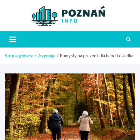
Skip
to
content
Poznań
Strona główna
Zwyczaje
Pomysły na prezent dla babci i dziadka