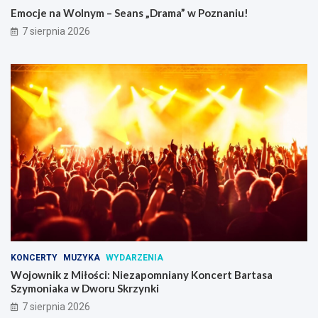
r
p
Emocje na Wolnym – Seans „Drama” w Poznaniu!
a
o
7 sierpnia 2026
m
m
a
n
”
i
w
a
P
n
o
y
z
K
n
o
a
n
n
c
i
e
u
r
!
t
B
a
r
t
KONCERTY
MUZYKA
WYDARZENIA
a
Wojownik z Miłości: Niezapomniany Koncert Bartasa
s
Szymoniaka w Dworu Skrzynki
a
7 sierpnia 2026
S