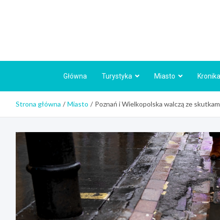
Skip
to
content
Główna
Turystyka
Miasto
Kronika
Strona główna
Miasto
Poznań i Wielkopolska walczą ze skutkam