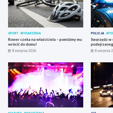
SPORT
WYDARZENIA
POLICJA
WYD
Rower czeka na właściciela – pomóżmy mu
Swarzędz w 
wrócić do domu!
podejrzaneg
bombowym na
8 sierpnia 2026
8 sierpnia 