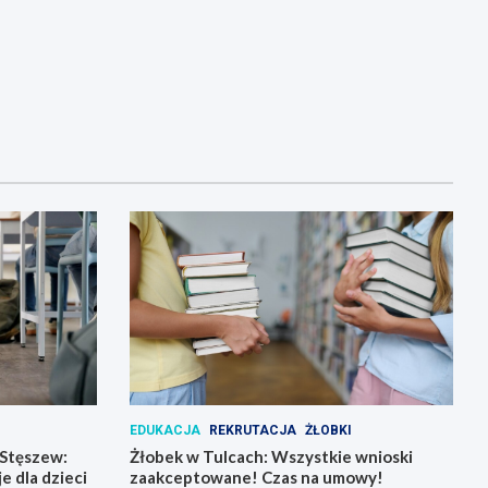
EDUKACJA
REKRUTACJA
ŻŁOBKI
 Stęszew:
Żłobek w Tulcach: Wszystkie wnioski
e dla dzieci
zaakceptowane! Czas na umowy!