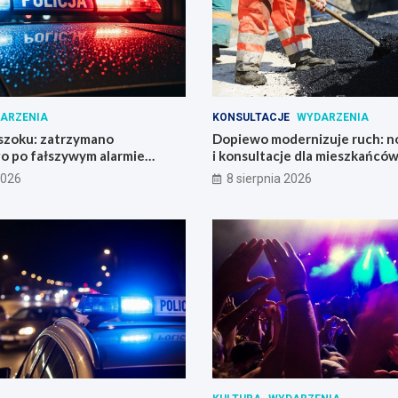
ARZENIA
KONSULTACJE
WYDARZENIA
szoku: zatrzymano
Dopiewo modernizuje ruch: n
o po fałszywym alarmie
i konsultacje dla mieszkańców
 stacji benzynowej
2026
8 sierpnia 2026