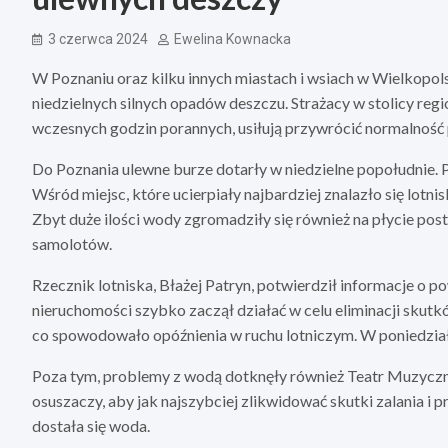
3 czerwca 2024
Ewelina Kownacka
W Poznaniu oraz kilku innych miastach i wsiach w Wielkopo
niedzielnych silnych opadów deszczu. Strażacy w stolicy regi
wczesnych godzin porannych, usiłują przywrócić normalność 
Do Poznania ulewne burze dotarły w niedzielne popołudnie. P
Wśród miejsc, które ucierpiały najbardziej znalazło się lotni
Zbyt duże ilości wody zgromadziły się również na płycie pos
samolotów.
Rzecznik lotniska, Błażej Patryn, potwierdził informacje o po
nieruchomości szybko zaczął działać w celu eliminacji skutk
co spowodowało opóźnienia w ruchu lotniczym. W poniedział
Poza tym, problemy z wodą dotknęły również Teatr Muzyczny 
osuszaczy, aby jak najszybciej zlikwidować skutki zalania i
dostała się woda.