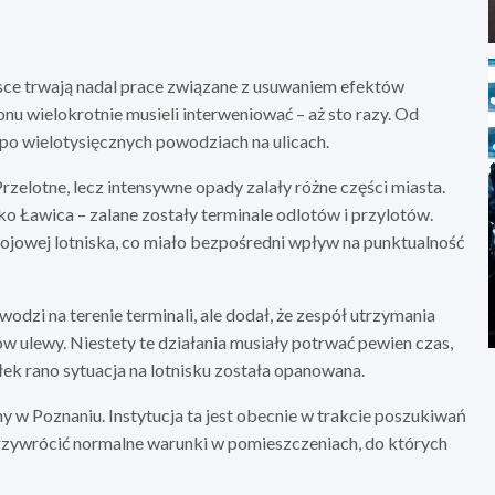
lsce trwają nadal prace związane z usuwaniem efektów
onu wielokrotnie musieli interweniować – aż sto razy. Od
po wielotysięcznych powodziach na ulicach.
rzelotne, lecz intensywne opady zalały różne części miasta.
sko Ławica – zalane zostały terminale odlotów i przylotów.
tojowej lotniska, co miało bezpośredni wpływ na punktualność
wodzi na terenie terminali, ale dodał, że zespół utrzymania
ów ulewy. Niestety te działania musiały potrwać pewien czas,
ek rano sytuacja na lotnisku została opanowana.
w Poznaniu. Instytucja ta jest obecnie w trakcie poszukiwań
 przywrócić normalne warunki w pomieszczeniach, do których