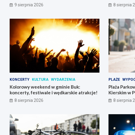
9 sierpnia 2026
8 sierpnia 
KONCERTY
KULTURA
WYDARZENIA
PLAŻE
WYPOC
Kolorowy weekend w gminie Buk:
Plaża Parkow
koncerty, festiwale i wędkarskie atrakcje!
Kierskim w 
8 sierpnia 2026
8 sierpnia 