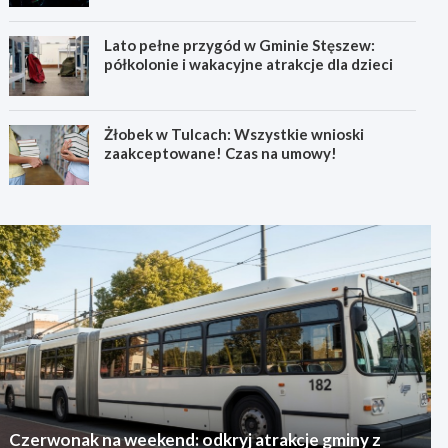
Lato pełne przygód w Gminie Stęszew:
półkolonie i wakacyjne atrakcje dla dzieci
Żłobek w Tulcach: Wszystkie wnioski
zaakceptowane! Czas na umowy!
Czerwonak na weekend: odkryj atrakcje gminy z