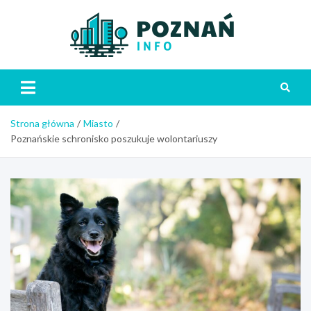
Skip
to
content
Poznań
Strona główna
Miasto
Poznańskie schronisko poszukuje wolontariuszy