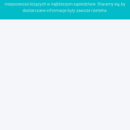
miejscowości leżących w najbliższym sąsiedztwie. Staramy się, by
dostarczane informacje były zawsze rzetelne.