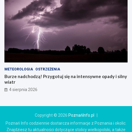
METEOROLOGIA
OSTRZEŻENIA
Burze nadchodzą! Przygotuj się na intensywne opady i silny
wiatr
4 sierpnia 2026
Copyright © 2026
PoznańInfo.pl
Poznań Info codziennie dostarcza informacje z Poznania i okolic.
Znajdziesz tu aktualności dotyczące stolicy wielkopolski, a także