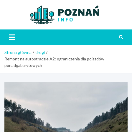
Skip
to
content
Poznań
Strona główna
drogi
Remont na autostradzie A2: ograniczenia dla pojazdów
ponadgabarytowych