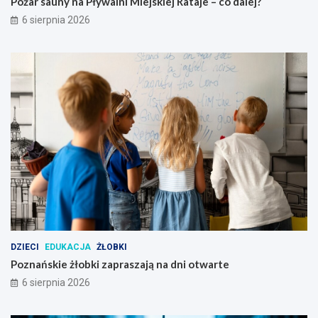
Pożar sauny na Pływalni Miejskiej Rataje – co dalej?
w
?
6 sierpnia 2026
p
o
w
i
e
c
i
e
p
o
z
n
a
ń
s
k
i
DZIECI
EDUKACJA
ŻŁOBKI
m
Poznańskie żłobki zapraszają na dni otwarte
6 sierpnia 2026