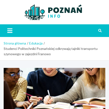
Skip
to
content
Poznań
Strona główna
Edukacja
Studenci Politechniki Poznańskiej odkrywają tajniki transportu
szynowego w zajezdni Franowo