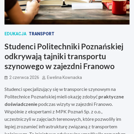
EDUKACJA
TRANSPORT
Studenci Politechniki Poznańskiej
odkrywają tajniki transportu
szynowego w zajezdni Franowo
2 czerwca 2026
Ewelina Kownacka
Studenci specjalizujący się w transporcie szynowym na
Politechnice Poznańskiej mieli okazję zdobyć
praktyczne
doświadczenie
podczas wizyty w zajezdni Franowo.
Wspólnie z ekspertami z MPK Poznań Sp. z o.o.,
uczestniczyli w zajęciach terenowych, które pozwoliły im
lepiej zrozumieć infrastrukturę związaną z transportem
kolejowym. Ta inicjatywa edukacyjna umożliwiła przyszłym