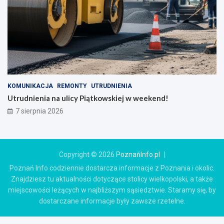
KOMUNIKACJA
REMONTY
UTRUDNIENIA
Utrudnienia na ulicy Piątkowskiej w weekend!
7 sierpnia 2026
Copyright © 2026
PoznańInfo.pl
Poznań Info codziennie dostarcza informacje z Poznania i okolic.
Znajdziesz tu aktualności dotyczące stolicy wielkopolski, a także
miejscowości leżących w najbliższym sąsiedztwie. Staramy się, by
dostarczane informacje były zawsze rzetelne.