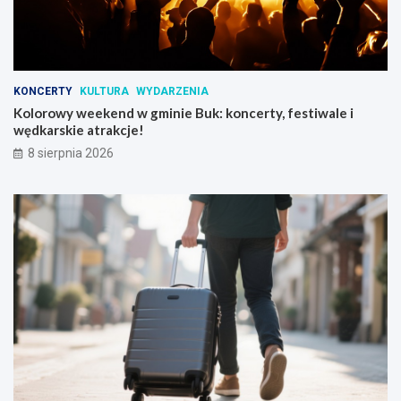
j
e
d
l
a
KONCERTY
KULTURA
WYDARZENIA
d
Kolorowy weekend w gminie Buk: koncerty, festiwale i
z
wędkarskie atrakcje!
i
e
8 sierpnia 2026
c
i