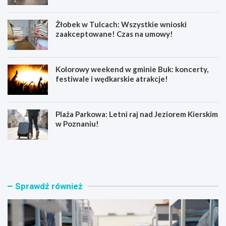
Żłobek w Tulcach: Wszystkie wnioski
zaakceptowane! Czas na umowy!
Kolorowy weekend w gminie Buk: koncerty,
festiwale i wędkarskie atrakcje!
Plaża Parkowa: Letni raj nad Jeziorem Kierskim
w Poznaniu!
L
Ż
a
ł
t
o
o
b
p
e
Sprawdź również
e
k
ł
w
n
T
e
u
p
l