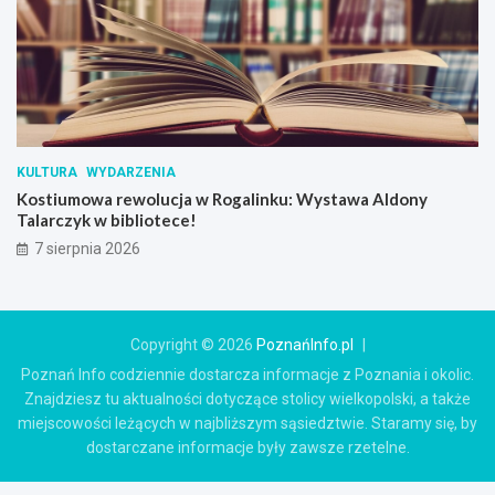
KULTURA
WYDARZENIA
Kostiumowa rewolucja w Rogalinku: Wystawa Aldony
Talarczyk w bibliotece!
7 sierpnia 2026
Copyright © 2026
PoznańInfo.pl
Poznań Info codziennie dostarcza informacje z Poznania i okolic.
Znajdziesz tu aktualności dotyczące stolicy wielkopolski, a także
miejscowości leżących w najbliższym sąsiedztwie. Staramy się, by
dostarczane informacje były zawsze rzetelne.