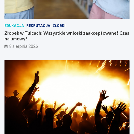
j
e
d
l
EDUKACJA
REKRUTACJA
ŻŁOBKI
a
Żłobek w Tulcach: Wszystkie wnioski zaakceptowane! Czas
d
na umowy!
z
i
8 sierpnia 2026
e
c
i