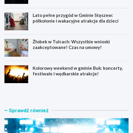
Lato pełne przygód w Gminie Stęszew:
półkolonie i wakacyjne atrakcje dla dzieci
Żłobek w Tulcach: Wszystkie wnioski
zaakceptowane! Czas na umowy!
Kolorowy weekend w gminie Buk: koncerty,
festiwale i wędkarskie atrakcje!
„
L
W
a
p
t
ł
o
a
p
Sprawdź również
w
e
p
ł
r
n
z
e
e
p