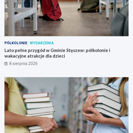
c
ł
j
k
a
o
m
l
i
o
n
i
e
PÓŁKOLONIE
WYDARZENIA
i
Lato pełne przygód w Gminie Stęszew: półkolonie i
w
wakacyjne atrakcje dla dzieci
a
8 sierpnia 2026
k
a
c
y
j
n
e
a
t
r
a
k
c