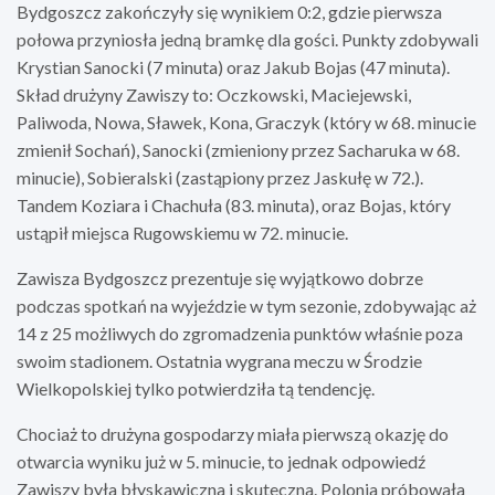
Bydgoszcz zakończyły się wynikiem 0:2, gdzie pierwsza
połowa przyniosła jedną bramkę dla gości. Punkty zdobywali
Krystian Sanocki (7 minuta) oraz Jakub Bojas (47 minuta).
Skład drużyny Zawiszy to: Oczkowski, Maciejewski,
Paliwoda, Nowa, Sławek, Kona, Graczyk (który w 68. minucie
zmienił Sochań), Sanocki (zmieniony przez Sacharuka w 68.
minucie), Sobieralski (zastąpiony przez Jaskułę w 72.).
Tandem Koziara i Chachuła (83. minuta), oraz Bojas, który
ustąpił miejsca Rugowskiemu w 72. minucie.
Zawisza Bydgoszcz prezentuje się wyjątkowo dobrze
podczas spotkań na wyjeździe w tym sezonie, zdobywając aż
14 z 25 możliwych do zgromadzenia punktów właśnie poza
swoim stadionem. Ostatnia wygrana meczu w Środzie
Wielkopolskiej tylko potwierdziła tą tendencję.
Chociaż to drużyna gospodarzy miała pierwszą okazję do
otwarcia wyniku już w 5. minucie, to jednak odpowiedź
Zawiszy była błyskawiczna i skuteczna. Polonia próbowała