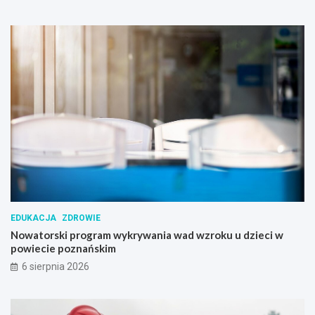
z
n
a
n
i
a
EDUKACJA
ZDROWIE
Nowatorski program wykrywania wad wzroku u dzieci w
powiecie poznańskim
6 sierpnia 2026