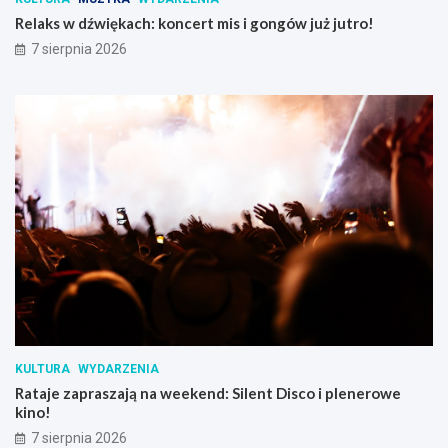
k
!
Relaks w dźwiękach: koncert mis i gongów już jutro!
o
7 sierpnia 2026
l
o
r
o
w
y
k
o
r
o
w
ó
d
w
s
e
r
KULTURA
WYDARZENIA
c
Rataje zapraszają na weekend: Silent Disco i plenerowe
u
kino!
P
o
7 sierpnia 2026