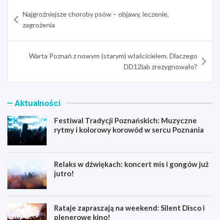
Nawigacja
Najgroźniejsze choroby psów – objawy, leczenie,
wpisu
zagrożenia
Warta Poznań z nowym (starym) właścicielem. Dlaczego
DD12lab zrezygnowało?
Aktualności
Festiwal Tradycji Poznańskich: Muzyczne
rytmy i kolorowy korowód w sercu Poznania
Relaks w dźwiękach: koncert mis i gongów już
jutro!
Rataje zapraszają na weekend: Silent Disco i
plenerowe kino!