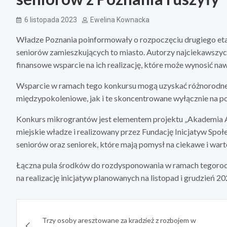
6 listopada 2023
Ewelina Kownacka
Władze Poznania poinformowały o rozpoczęciu drugiego et
seniorów zamieszkujących to miasto. Autorzy najciekawszyc
finansowe wsparcie na ich realizację, które może wynosić naw
Wsparcie w ramach tego konkursu mogą uzyskać różnorodne 
międzypokoleniowe, jak i te skoncentrowane wyłącznie na p
Konkurs mikrograntów jest elementem projektu „Akademia Ak
miejskie władze i realizowany przez Fundację Inicjatyw Społ
seniorów oraz seniorek, które mają pomysł na ciekawe i wart
Łączna pula środków do rozdysponowania w ramach tegoroczn
na realizację inicjatyw planowanych na listopad i grudzień 2
Nawigacja
Trzy osoby aresztowane za kradzież z rozbojem w