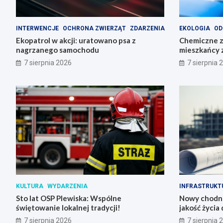
INTERWENCJE
OCHRONA ZWIERZĄT
ZDARZENIA
EKOLOGIA
OD
Ekopatrol w akcji: uratowano psa z
Chemiczne z
nagrzanego samochodu
mieszkańcy 
odpady
7 sierpnia 2026
7 sierpnia 
KULTURA
WYDARZENIA
INFRASTRUKT
Sto lat OSP Plewiska: Wspólne
Nowy chodni
świętowanie lokalnej tradycji!
jakość życia 
7 sierpnia 2026
7 sierpnia 