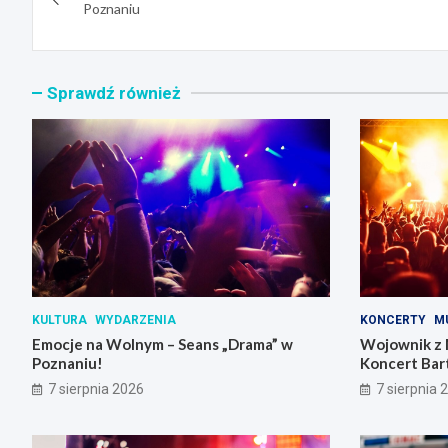
wpisu
Poznaniu
Sprawdź również
KULTURA
WYDARZENIA
KONCERTY
M
Emocje na Wolnym – Seans „Drama” w
Wojownik z 
Poznaniu!
Koncert Bar
Skrzynki
7 sierpnia 2026
7 sierpnia 