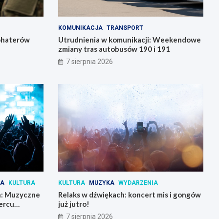
KOMUNIKACJA
TRANSPORT
bohaterów
Utrudnienia w komunikacji: Weekendowe
zmiany tras autobusów 190 i 191
7 sierpnia 2026
IA
KULTURA
KULTURA
MUZYKA
WYDARZENIA
h: Muzyczne
Relaks w dźwiękach: koncert mis i gongów
ercu
już jutro!
7 sierpnia 2026