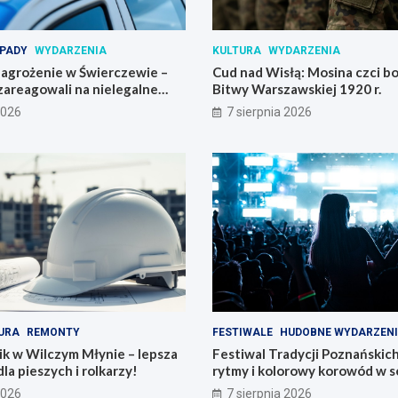
PADY
WYDARZENIA
KULTURA
WYDARZENIA
agrożenie w Świerczewie –
Cud nad Wisłą: Mosina czci 
zareagowali na nielegalne
Bitwy Warszawskiej 1920 r.
2026
7 sierpnia 2026
URA
REMONTY
FESTIWALE
HUDOBNE WYDARZEN
k w Wilczym Młynie – lepsza
Festiwal Tradycji Poznańskic
dla pieszych i rolkarzy!
rytmy i kolorowy korowód w s
Poznania
2026
7 sierpnia 2026