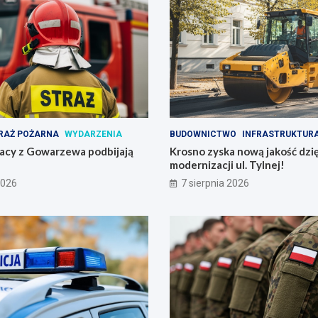
RAŻ POŻARNA
WYDARZENIA
BUDOWNICTWO
INFRASTRUKTUR
żacy z Gowarzewa podbijają
Krosno zyska nową jakość dzię
modernizacji ul. Tylnej!
2026
7 sierpnia 2026