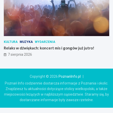
KULTURA
MUZYKA
WYDARZENIA
Relaks w dźwiękach: koncert mis i gongów już jutro!
7 sierpnia 2026
Copyright © 2026
PoznańInfo.pl
Poznań Info codziennie dostarcza informacje z Poznania i okolic.
Znajdziesz tu aktualności dotyczące stolicy wielkopolski, a także
miejscowości leżących w najbliższym sąsiedztwie. Staramy się, by
dostarczane informacje były zawsze rzetelne.