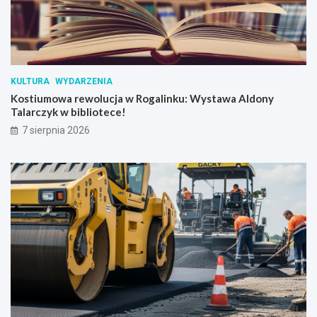
D
w
o
r
u
S
KULTURA
WYDARZENIA
k
Kostiumowa rewolucja w Rogalinku: Wystawa Aldony
r
Talarczyk w bibliotece!
z
y
7 sierpnia 2026
n
k
i