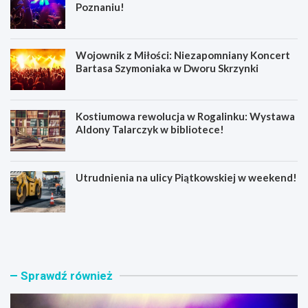
Poznaniu!
Wojownik z Miłości: Niezapomniany Koncert
Bartasa Szymoniaka w Dworu Skrzynki
Kostiumowa rewolucja w Rogalinku: Wystawa
Aldony Talarczyk w bibliotece!
Utrudnienia na ulicy Piątkowskiej w weekend!
E
W
m
o
o
j
c
o
j
w
Sprawdź również
e
n
n
i
a
k