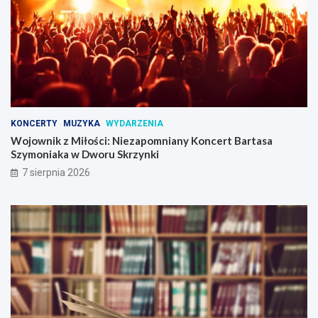
a
n
n
c
i
e
u
r
!
t
B
a
r
t
KONCERTY
MUZYKA
WYDARZENIA
a
Wojownik z Miłości: Niezapomniany Koncert Bartasa
s
Szymoniaka w Dworu Skrzynki
a
7 sierpnia 2026
S
z
y
m
o
n
i
a
k
a
w