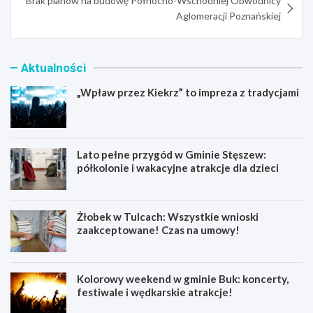
Brak planów na budowę Północno-Wschodniej Obwodnicy
Aglomeracji Poznańskiej
Aktualności
„Wpław przez Kiekrz” to impreza z tradycjami
Lato pełne przygód w Gminie Stęszew:
półkolonie i wakacyjne atrakcje dla dzieci
Żłobek w Tulcach: Wszystkie wnioski
zaakceptowane! Czas na umowy!
Kolorowy weekend w gminie Buk: koncerty,
festiwale i wędkarskie atrakcje!
„
L