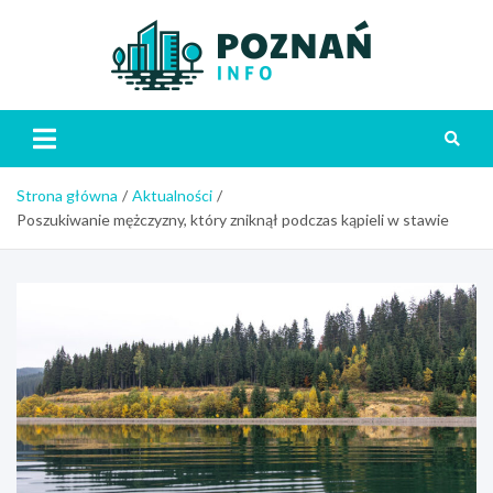
Skip
to
content
Poznań
Strona główna
Aktualności
Poszukiwanie mężczyzny, który zniknął podczas kąpieli w stawie