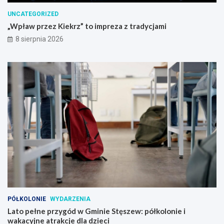
o
w
UNCATEGORIZED
y
„Wpław przez Kiekrz” to impreza z tradycjami
m
8 sierpnia 2026
a
u
t
o
b
u
s
e
m
!
PÓŁKOLONIE
WYDARZENIA
Lato pełne przygód w Gminie Stęszew: półkolonie i
wakacyjne atrakcje dla dzieci