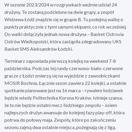
W sezonie 2023/2024 w rozgrywkach weźmie udział 24
drużyny. Te zostaną podzielone na dwie grupy, a zespół
Widzewa Łódź znajdzie się w grupie B. Tu podejmą walkę o
punkty praktycznie z tymi samymi ekipami, co rok wcześniej.
Do walki dołączyła jednak nowa drużyna – Basket Ostrovia
Ostrów Wielkopolski, która zastąpiła zdegradowany UKS
Basket SMS Aleksandrów Łódzki.
Terminarz zapowiada pierwszą kolejkę na weekend 7-8
października. Podczas tej rundy czerwono-biało-czerwone
gracze z Łodzi zmierzą się na wyjeździe z zawodniczkami
MOSIR Bochnia. Łącznie sezon zawiera 22 kolejki, a ostatnie
spotkanie planowane jest na 16 marca – rywalem łodzianek
będzie wtedy Politechnika Korona Kraków. Istnieje szansa,
że to nie będzie ostatni mecz łódzkiego zespołu – osiem
najlepszych drużyn awansuje do kolejnej fazy play-off, która
potrwa do połowy maja. Zespoły, które po zakończeniu
sezonu zajmą dwa ostatnie miejsca, pożegnają się z ligą.