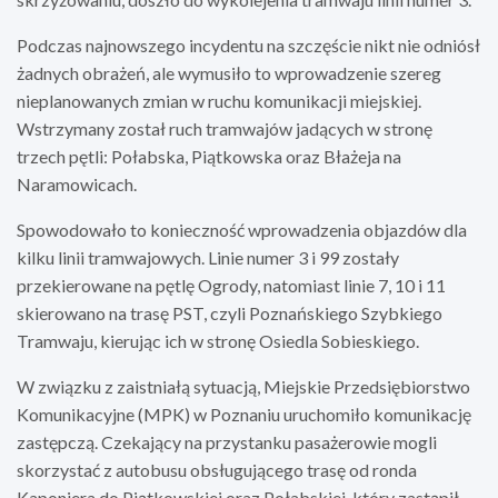
Podczas najnowszego incydentu na szczęście nikt nie odniósł
żadnych obrażeń, ale wymusiło to wprowadzenie szereg
nieplanowanych zmian w ruchu komunikacji miejskiej.
Wstrzymany został ruch tramwajów jadących w stronę
trzech pętli: Połabska, Piątkowska oraz Błażeja na
Naramowicach.
Spowodowało to konieczność wprowadzenia objazdów dla
kilku linii tramwajowych. Linie numer 3 i 99 zostały
przekierowane na pętlę Ogrody, natomiast linie 7, 10 i 11
skierowano na trasę PST, czyli Poznańskiego Szybkiego
Tramwaju, kierując ich w stronę Osiedla Sobieskiego.
W związku z zaistniałą sytuacją, Miejskie Przedsiębiorstwo
Komunikacyjne (MPK) w Poznaniu uruchomiło komunikację
zastępczą. Czekający na przystanku pasażerowie mogli
skorzystać z autobusu obsługującego trasę od ronda
Kaponiera do Piątkowskiej oraz Połabskiej, który zastąpił