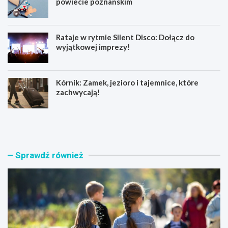
powiecie poznańskim
Rataje w rytmie Silent Disco: Dołącz do
wyjątkowej imprezy!
Kórnik: Zamek, jezioro i tajemnice, które
zachwycają!
W
N
s
o
p
w
a
a
r
e
Sprawdź również
c
r
i
a
e
w
d
w
l
a
a
l
s
c
e
e