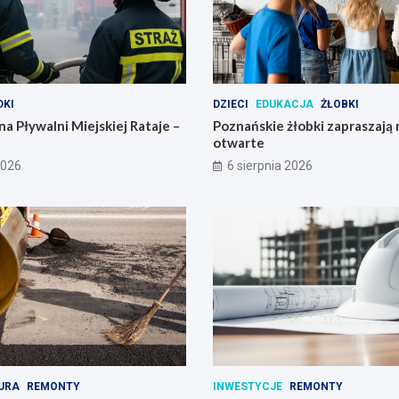
KI
DZIECI
EDUKACJA
ŻŁOBKI
na Pływalni Miejskiej Rataje –
Poznańskie żłobki zapraszają 
otwarte
2026
6 sierpnia 2026
URA
REMONTY
INWESTYCJE
REMONTY