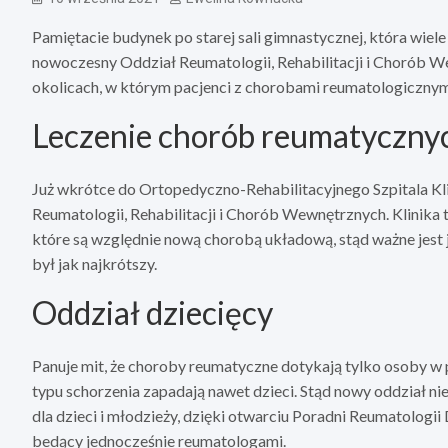
Pamiętacie budynek po starej sali gimnastycznej, która wiele 
nowoczesny Oddział Reumatologii, Rehabilitacji i Chorób Wew
okolicach, w którym pacjenci z chorobami reumatologiczny
Leczenie chorób reumatyczny
Już wkrótce do Ortopedyczno-Rehabilitacyjnego Szpitala Kli
Reumatologii, Rehabilitacji i Chorób Wewnętrznych. Klinika 
które są względnie nową chorobą układową, stąd ważne jest j
był jak najkrótszy.
Oddział dziecięcy
Panuje mit, że choroby reumatyczne dotykają tylko osoby w 
typu schorzenia zapadają nawet dzieci. Stąd nowy oddział ni
dla dzieci i młodzieży, dzięki otwarciu Poradni Reumatologii
bedący jednocześnie reumatologami.