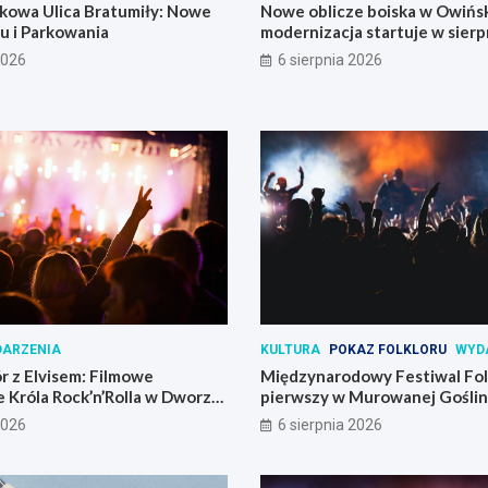
kowa Ulica Bratumiły: Nowe
Nowe oblicze boiska w Owińs
u i Parkowania
modernizacja startuje w sierp
2026
6 sierpnia 2026
ARZENIA
KULTURA
POKAZ FOLKLORU
WYD
r z Elvisem: Filmowe
Międzynarodowy Festiwal Folk
 Króla Rock’n’Rolla w Dworze
pierwszy w Murowanej Goślin
2026
6 sierpnia 2026