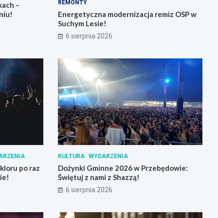
REMONTY
kach –
niu!
Energetyczna modernizacja remiz OSP w
Suchym Lesie!
6 sierpnia 2026
ARZENIA
KULTURA
WYDARZENIA
loru po raz
Dożynki Gminne 2026 w Przebędowie:
ie!
Świętuj z nami z Shazzą!
6 sierpnia 2026