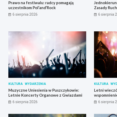
Prawo na festiwalu: radcy pomagają
Jednokierun
uczestnikom Pol’and’Rock
Zasady Ruch
6 sierpnia 2026
6 sierpnia 
KULTURA
WYDARZENIA
KULTURA
WYD
Muzyczne Uniesienia w Puszczykowie:
Letni wieczó
Letnie Koncerty Organowe z Gwiazdami
wspomnienie
Skrzynki
6 sierpnia 2026
6 sierpnia 